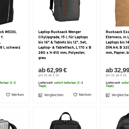
ack WEDO,
Laptop Rucksack Wenger
Rucksack Ex
 f.
CityUpgrade, 15 l, für Laptops
Eterneco, in L
,
bis 16" & Tablets bis 12", Set,
Laptops bis 1
8 l, schwarz
Laptop- & Tabletfach, L 170 x B
DIN A4, B 32
280 x H 410 mm, Polyester,
mm, Papier, 
grau
ab 62,99 €
ab 32,99
pro St. ab 5 St.
pro St. ab 5 St.
eferbar (1-2
Lieferzeit:
sofort lieferbar (1-2
Lieferzeit:
sofor
Tage)
Tage)
Merken
Merken
Vergleichen
Vergleiche