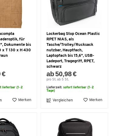
acompta
Lockerbag Stop Ocean Plastic
ederoptik, für
RPET NIAS, als
4", Dokumente bis
Tasche/Trolley/Rucksack
0 x T 130 x H 430
nutzbar, Hauptfach,
braun
Laptopfach bis 15,6'', USB-
Ladeport, Tragegriff, RPET,
schwarz
 €
ab 50,98 €
pro St. ab 5 St.
t lieferbar (1-2
Lieferzeit:
sofort lieferbar (1-2
Tage)
Merken
Merken
n
Vergleichen