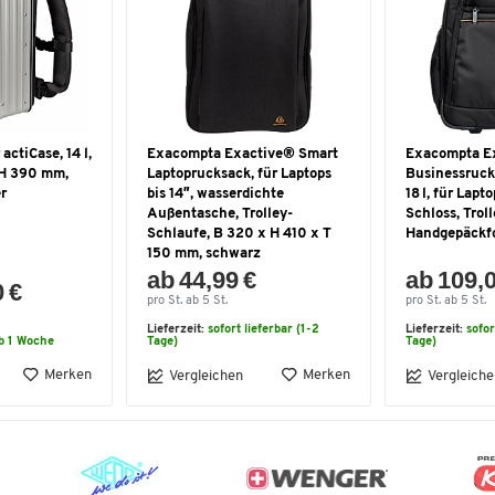
ctiCase, 14 l,
Exacompta Exactive® Smart
Exacompta E
 H 390 mm,
Laptoprucksack, für Laptops
Businessruck
r
bis 14″, wasserdichte
18 l, für Lapt
Außentasche, Trolley-
Schloss, Troll
Schlaufe, B 320 x H 410 x T
Handgepäckf
150 mm, schwarz
ab 44,99 €
ab 109,
0 €
pro St. ab 5 St.
pro St. ab 5 St.
Lieferzeit:
sofort lieferbar (1-2
Lieferzeit:
sofor
b 1 Woche
Tage)
Tage)
Merken
Merken
Vergleichen
Vergleiche