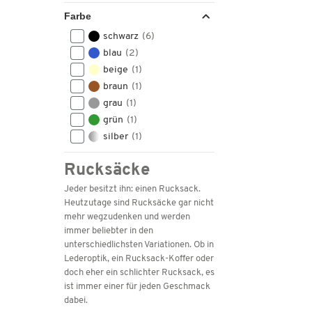
Farbe
schwarz
(6)
blau
(2)
beige
(1)
braun
(1)
grau
(1)
grün
(1)
silber
(1)
Rucksäcke
Jeder besitzt ihn: einen Rucksack.
Heutzutage sind Rucksäcke gar nicht
mehr wegzudenken und werden
immer beliebter in den
unterschiedlichsten Variationen. Ob in
Lederoptik, ein Rucksack-Koffer oder
doch eher ein schlichter Rucksack, es
ist immer einer für jeden Geschmack
dabei.