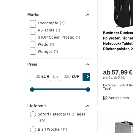
Marke
Exacompta
(7)
KS-Tools
(1)
Business Rucks
STOP Ocean Plastic
(1)
Polyester, Fächer
Notebook/Tablet
Wedo
(1)
Rückenpolster, 2
Wenger
(1)
Preis
ab 57,99 €
EUR
bis
EUR
pro St. ab 5 St.
Lieferzeit:
sofort li
Tage)
Vergleichen
Lieferzeit
Sofort lieferbar (1-3 Tage)
(10)
Bis 1 Woche
(11)