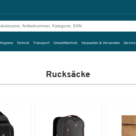
 Hygiene
Technik
Transport
Umwelttechnik
Verpacken & Versenden
Service
Rucksäcke