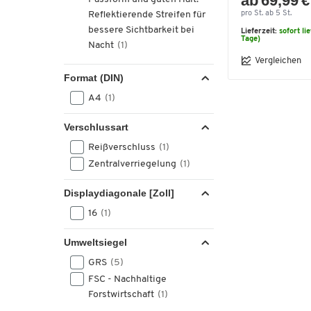
ab 69,99 €
Reflektierende Streifen für
pro St. ab 5 St.
bessere Sichtbarkeit bei
Lieferzeit:
sofort li
Tage)
Nacht
(1)
Vergleichen
Format (DIN)
A4
(1)
Verschlussart
Reißverschluss
(1)
Zentralverriegelung
(1)
Displaydiagonale [Zoll]
16
(1)
Umweltsiegel
GRS
(5)
FSC - Nachhaltige
Forstwirtschaft
(1)