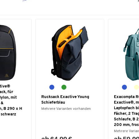
tive®
ck, für
Rucksack Exactive Young
Exacompta R
Nylon, mit
Schieferblau
Exactive®, m
 &
Laptopfach bis
n, B 290 x H
Mehrere Varianten vorhanden
Fächer, 2 Trag
 schwarz
Schlaufe, B 
200 mm, fros
Mehrere Varia