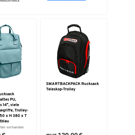
SMARTBACKPACK Rucksack
Teleskop-Trolley
ucksack
attes PU,
 14″, viele
egriffe, Trolley-
250 x H 380 x T
tblau
nten vorhanden