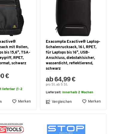
xactive®
Exacompta Exactive® Laptop-
sack mit Rollen,
Schalenrucksack, 16 l, RPET,
ops bis 15,6″, TSA-
für Laptops bis 16″, USB-
eygriff, RPET,
Anschluss, diebstahlsicher,
ormat, schwarz
wasserdicht, reflektierend,
schwarz
00 €
ab 64,99 €
pro St. ab 5 St.
t lieferbar (1-2
Lieferzeit:
innerhalb 2 Wochen
Merken
Merken
n
Vergleichen