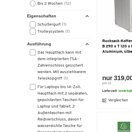
Bis 2 Wochen
(12)
Eigenschaften
Schultergurt
(1)
Trolleysystem
(1)
Rucksack-Koffer a
Ausführung
B 290 x T 120 x
Aluminium, silbe
Das Hauptfach kann mit
dem integrierten TSA-
Zahlenschloss gesichert
werden. Mit ausziehbarem
nur 319,0
Teleskopgriff
(1)
pro St.
Für Laptops bis 14-Zoll.
Lieferzeit:
innerhal
Hauptfach mit 2 separaten,
gepolsterten Taschen für
Vergleichen
Laptop und Tablet. 2
Außentaschen mit
Reißverschluss, davon 1
wasserdichte Tasche für