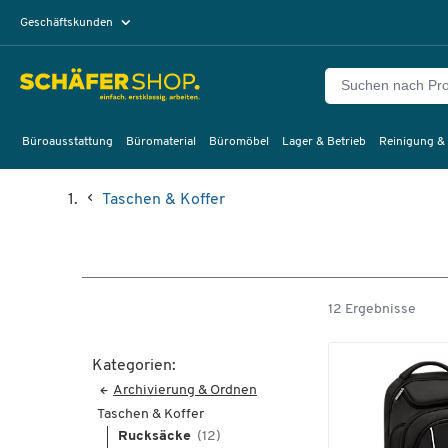
Geschäftskunden
Privatkunden
Büroausstattung
Büromaterial
Büromöbel
Lager & Betrieb
Reinigung &
Taschen & Koffer
12 Ergebnisse
Kategorien:
Archivierung & Ordnen
Taschen & Koffer
Rucksäcke
(12)