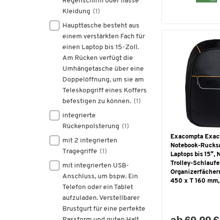
Regenschirm oder nasse
Kleidung
(1)
Haupttasche besteht aus
einem verstärkten Fach für
einen Laptop bis 15-Zoll.
Am Rücken verfügt die
Umhängetasche über eine
Doppelöffnung, um sie am
Teleskopgriff eines Koffers
befestigen zu können.
(1)
integrierte
Rückenpolsterung
(1)
Exacompta Exac
mit 2 integrierten
Notebook-Rucksa
Tragegriffe
(1)
Laptops bis 15″, 
Trolley-Schlaufe
mit integrierten USB-
Organizerfächer
Anschluss, um bspw. Ein
450 x T 160 mm,
Telefon oder ein Tablet
aufzuladen. Verstellbarer
Brustgurt für eine perfekte
Passform und guten Halt.