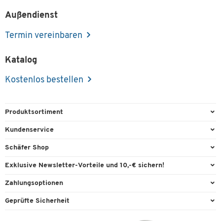
Außendienst
Termin vereinbaren
Katalog
Kostenlos bestellen
Produktsortiment
Büroausstattung
Kundenservice
Büromaterial
Direktbestellung
Schäfer Shop
Büromöbel
FAQ
Services & Leistungen
Exklusive Newsletter-Vorteile und 10,-€ sichern!
Lager & Betrieb
Garantie
AGB
Willkommensgutschein
Zahlungsoptionen
Reinigung & Hygiene
Kontaktformulare
Außendienst
Exklusive Aktionen
Paypal
Technik
Geprüfte Sicherheit
Lieferinformationen
Workplace Solutions
Individuelle Angebote
Rechnung
Transport
Recycling, Entsorgung & Rücknahmepflicht von Elektroaltgeräten