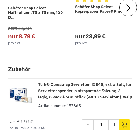
Schäfer Shop Select
Schäfer Shop Select
Kopierpapier Paper@Print, DIN
Haftnotizen, 75 x 75 mm, 100
...
B...
statt 13,20 €
nur 8,79 €
nur 23,99 €
pro Set
pro Ktn.
Zubehör
Tork® Xpressnap Servietten 15840, extra Soft, für
Serviettenspender, platzsparende Falzung, 2-
lagig, 8 Pack á 500 Stück (4000 Servietten), weiß
Artikelnummer:
157865
ab 89,99 €
-
+
ab 10 Pak. à 4000 St.