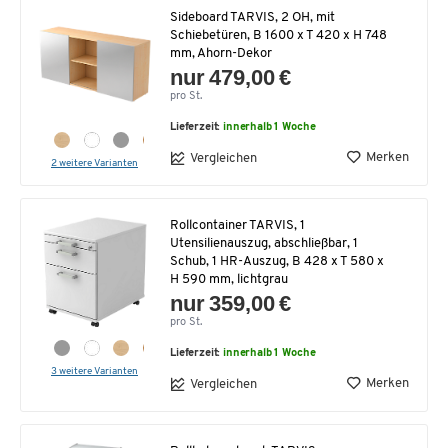
Sideboard TARVIS, 2 OH, mit
Schiebetüren, B 1600 x T 420 x H 748
mm, Ahorn-Dekor
nur 479,00 €
pro St.
Lieferzeit:
innerhalb 1 Woche
Merken
Vergleichen
2 weitere Varianten
Rollcontainer TARVIS, 1
Utensilienauszug, abschließbar, 1
Schub, 1 HR-Auszug, B 428 x T 580 x
H 590 mm, lichtgrau
nur 359,00 €
pro St.
Lieferzeit:
innerhalb 1 Woche
3 weitere Varianten
Merken
Vergleichen