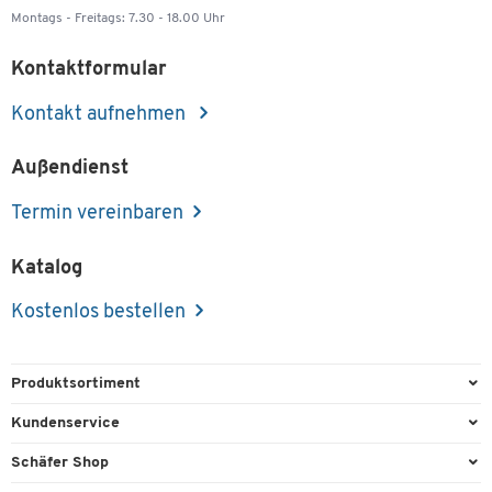
Montags - Freitags: 7.30 - 18.00 Uhr
Kontaktformular
Kontakt aufnehmen
Außendienst
Termin vereinbaren
Katalog
Kostenlos bestellen
Produktsortiment
Büroausstattung
Kundenservice
Büromaterial
Direktbestellung
Schäfer Shop
Büromöbel
FAQ