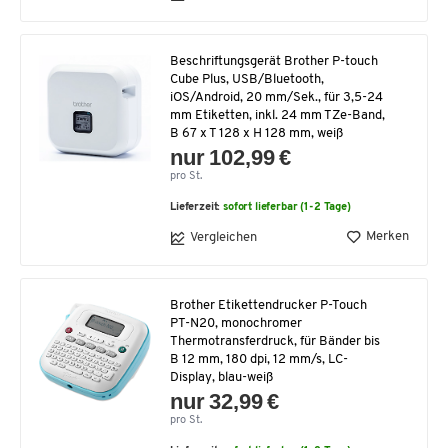
Beschriftungsgerät Brother P-touch
Cube Plus, USB/Bluetooth,
iOS/Android, 20 mm/Sek., für 3,5-24
mm Etiketten, inkl. 24 mm TZe-Band,
B 67 x T 128 x H 128 mm, weiß
nur 102,99 €
pro St.
Lieferzeit:
sofort lieferbar (1-2 Tage)
Merken
Vergleichen
Brother Etikettendrucker P-Touch
PT-N20, monochromer
Thermotransferdruck, für Bänder bis
B 12 mm, 180 dpi, 12 mm/s, LC-
Display, blau-weiß
nur 32,99 €
pro St.