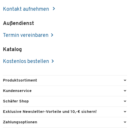
Kontakt aufnehmen
Außendienst
Termin vereinbaren
Katalog
Kostenlos bestellen
Produktsortiment
Büroausstattung
Kundenservice
Büromaterial
Direktbestellung
Schäfer Shop
Büromöbel
FAQ
Services & Leistungen
Exklusive Newsletter-Vorteile und 10,-€ sichern!
Lager & Betrieb
Garantie
AGB
Willkommensgutschein
Zahlungsoptionen
Reinigung & Hygiene
Kontaktformulare
Außendienst
Exklusive Aktionen