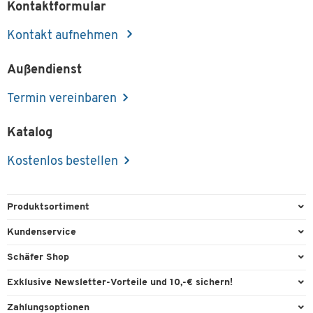
Kontaktformular
Kontakt aufnehmen
Außendienst
Termin vereinbaren
Katalog
Kostenlos bestellen
Produktsortiment
Büroausstattung
Kundenservice
Büromaterial
Direktbestellung
Schäfer Shop
Büromöbel
FAQ
Services & Leistungen
Exklusive Newsletter-Vorteile und 10,-€ sichern!
Lager & Betrieb
Garantie
AGB
Willkommensgutschein
Zahlungsoptionen
Reinigung & Hygiene