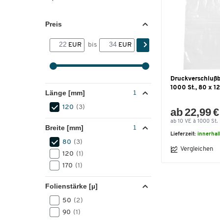
Preis
EUR
bis
EUR
Druckverschlußb
1000 St., 80 x 
Länge [mm]
120
(3)
ab 22,99 €
ab 10 VE à 1000 St.
Breite [mm]
Lieferzeit:
innerhal
80
(3)
Vergleichen
120
(1)
170
(1)
Folienstärke [µ]
50
(2)
90
(1)