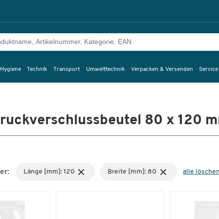
 Hygiene
Technik
Transport
Umwelttechnik
Verpacken & Versenden
Service
ruckverschlussbeutel 80 x 120 
er:
Länge [mm]: 120
Breite [mm]: 80
alle lösche