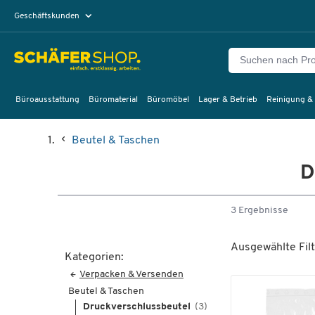
Geschäftskunden
Privatkunden
Büroausstattung
Büromaterial
Büromöbel
Lager & Betrieb
Reinigung &
Beutel & Taschen
D
3 Ergebnisse
Ausgewählte Filt
Kategorien:
Verpacken & Versenden
Beutel & Taschen
Druckverschlussbeutel
(3)