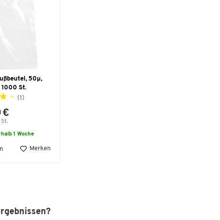
ußbeutel, 50µ,
 1000 St.
(1)
 €
St.
rhalb 1 Woche
Merken
n
ergebnissen?