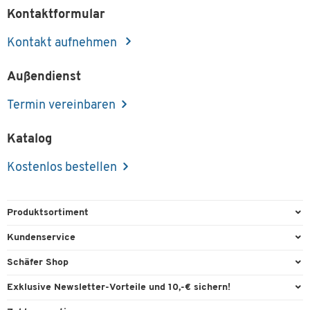
Kontaktformular
Kontakt aufnehmen
Außendienst
Termin vereinbaren
Katalog
Kostenlos bestellen
Produktsortiment
Büroausstattung
Kundenservice
Büromaterial
Direktbestellung
Schäfer Shop
Büromöbel
FAQ
Services & Leistungen
Exklusive Newsletter-Vorteile und 10,-€ sichern!
Lager & Betrieb
Garantie
AGB
Willkommensgutschein