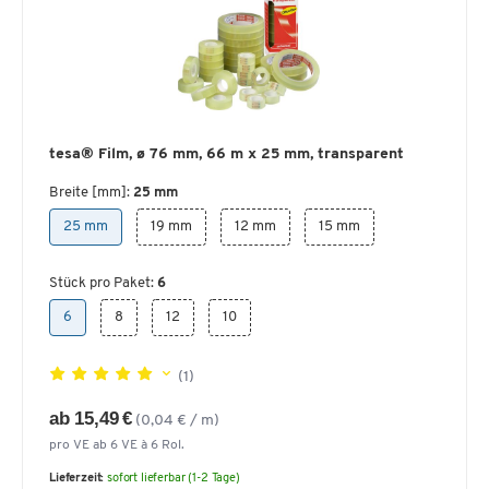
tesa® Film, ø 76 mm, 66 m x 25 mm, transparent
Breite [mm]:
25 mm
25 mm
19 mm
12 mm
15 mm
Stück pro Paket:
6
6
8
12
10
(1)
ab 15,49 €
(0,04 € / m)
pro VE ab 6 VE à 6 Rol.
Lieferzeit:
sofort lieferbar (1-2 Tage)