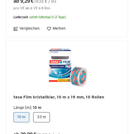
ab 9,29 €
(0,12 € / m)
pro VE ab 6 VE à 8 Rol.
Lieferzeit:
sofort lieferbar (1-2 Tage)
Vergleichen
Merken
tesa Film kristallklar, 10 m x 19 mm, 10 Rollen
Länge [m]:
10 m
10 m
33 m