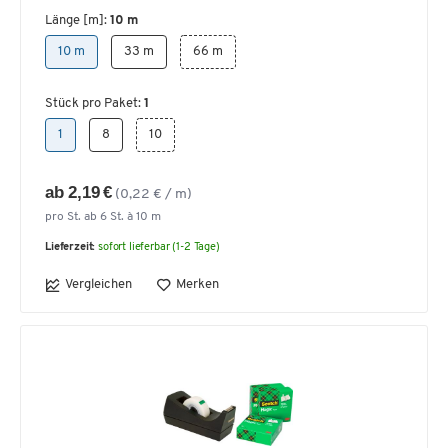
Länge [m]:
10 m
10 m
33 m
66 m
Stück pro Paket:
1
1
8
10
ab 2,19 €
(0,22 € / m)
pro St. ab 6 St. à 10 m
Lieferzeit:
sofort lieferbar (1-2 Tage)
Vergleichen
Merken