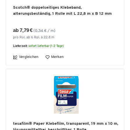
Scotch® doppelseitiges Klebeband,
alterungsbeständig, 1 Rolle mit L 22,8 m x B 12 mm
ab 7,79 €
(0,34 € / m)
pro Rol. ab 6 Rol. à 22.8 m
Lieferzeit:
sofort lieferbar (1-2 Tage)
Vergleichen
Merken
tesafilm® Paper Klebefilm, transparent, 19 mm x 10 m,
lösungsmittelfrei, beschriftbar, 1 Rolle