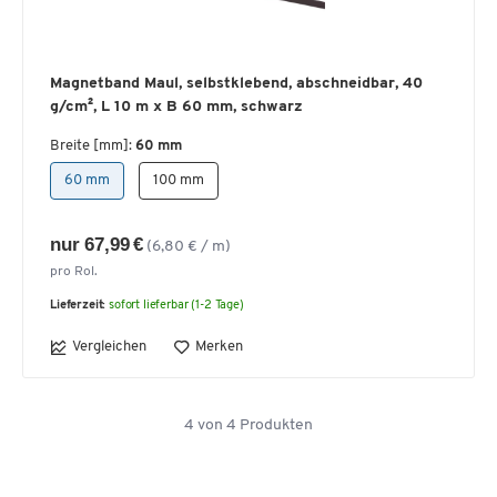
Magnetband Maul, selbstklebend, abschneidbar, 40
g/cm², L 10 m x B 60 mm, schwarz
Breite [mm]:
60 mm
60 mm
100 mm
nur 67,99 €
(6,80 € / m)
pro Rol.
Lieferzeit:
sofort lieferbar (1-2 Tage)
Vergleichen
Merken
4
von
4
Produkten