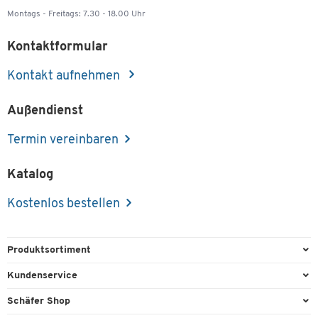
Montags - Freitags: 7.30 - 18.00 Uhr
Kontaktformular
Kontakt aufnehmen
Außendienst
Termin vereinbaren
Katalog
Kostenlos bestellen
Produktsortiment
Büroausstattung
Kundenservice
Büromaterial
Direktbestellung
Schäfer Shop
Büromöbel
FAQ