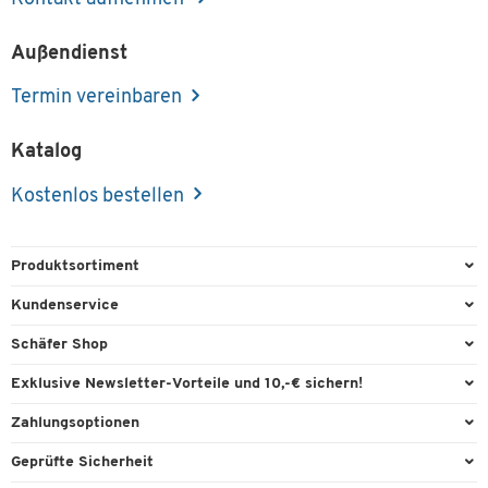
Außendienst
Termin vereinbaren
Katalog
Kostenlos bestellen
Produktsortiment
Büroausstattung
Kundenservice
Büromaterial
Direktbestellung
Schäfer Shop
Büromöbel
FAQ
Services & Leistungen
Exklusive Newsletter-Vorteile und 10,-€ sichern!
Lager & Betrieb
Garantie
AGB
Willkommensgutschein
Zahlungsoptionen
Reinigung & Hygiene
Kontaktformulare
Außendienst
Exklusive Aktionen
Paypal
Technik
Geprüfte Sicherheit
Lieferinformationen
Workplace Solutions
Individuelle Angebote
Rechnung