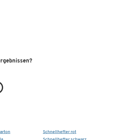
ergebnissen?
Karton
Schnellhefter rot
la
Schnellhefter schwarz