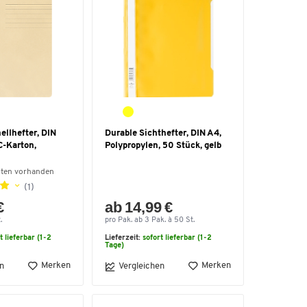
llhefter, DIN
Durable Sichthefter, DIN A4,
C-Karton,
Polypropylen, 50 Stück, gelb
nten vorhanden
(1)
€
ab 14,99 €
.
pro Pak. ab 3 Pak. à 50 St.
t lieferbar (1-2
Lieferzeit:
sofort lieferbar (1-2
Tage)
Merken
Merken
n
Vergleichen