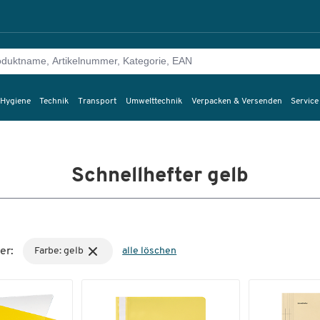
 Hygiene
Technik
Transport
Umwelttechnik
Verpacken & Versenden
Service
Schnellhefter gelb
er:
Farbe: gelb
alle löschen