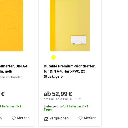
lhefter, DIN A4,
Durable Premium-Sichthefter,
ln, gelb
für DIN A4, Hart-PVC, 25
Stück, gelb
nten vorhanden
 €
ab 52,99 €
pro Pak. ab 3 Pak. à 25 St.
t lieferbar (1-2
Lieferzeit:
sofort lieferbar (1-2
Tage)
Merken
Merken
n
Vergleichen