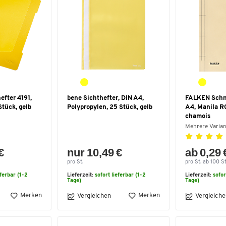
fter 4191,
bene Sichthefter, DIN A4,
FALKEN Schne
Stück, gelb
Polypropylen, 25 Stück, gelb
A4, Manila R
chamois
Mehrere Varia
€
nur 10,49 €
ab 0,29 
pro St.
pro St. ab 100 St
eferbar (1-2
Lieferzeit:
sofort lieferbar (1-2
Lieferzeit:
sofor
Tage)
Tage)
Merken
Merken
Vergleichen
Vergleiche