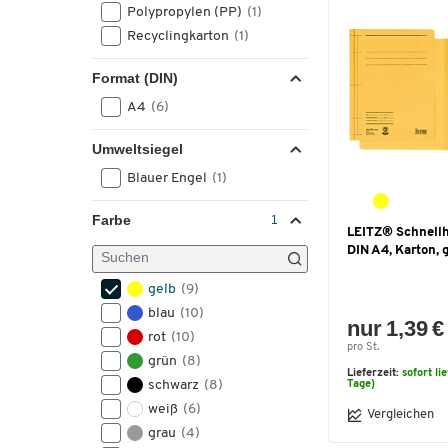
Polypropylen (PP)
(1)
Recyclingkarton
(1)
Format (DIN)
A4
(6)
Umweltsiegel
Blauer Engel
(1)
Farbe
LEITZ® Schnellh
DIN A4, Karton, 
gelb
(9)
blau
(10)
nur 1,39 €
rot
(10)
pro St.
grün
(8)
Lieferzeit:
sofort li
schwarz
(8)
Tage)
weiß
(6)
Vergleichen
grau
(4)