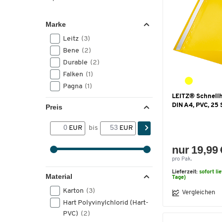
Marke
Leitz
(3)
Bene
(2)
Durable
(2)
Falken
(1)
Pagna
(1)
LEITZ® Schnellhe
DIN A4, PVC, 25 
Preis
EUR
bis
EUR
nur 19,99 
pro Pak.
Lieferzeit:
sofort li
Material
Tage)
Karton
(3)
Vergleichen
Hart Polyvinylchlorid (Hart-
PVC)
(2)