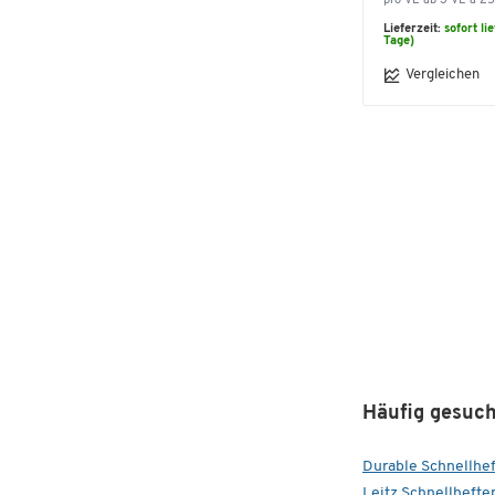
pro VE ab 3 VE à 25
Lieferzeit:
sofort li
Tage)
Vergleichen
Häufig gesuch
Durable Schnellhef
Leitz Schnellhefte