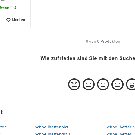
 St.
eferbar (1-2
Merken
9
von
9
Produkten
Wie zufrieden sind Sie mit den Such
t
ter
Schnellhefter blau
Schnellhefter 
r
Schnellhefter grau
Schnellhefter li