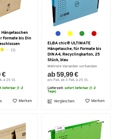
® Hängetaschen
r Formate bis Din
ELBA chic® ULTIMATE
geschlossen
Hängetasche, für Formate bis
(1)
DIN A4, Recyclingkarton, 25
Stück, blau
Mehrere Varianten vorhanden
 €
ab 59,99 €
k. à 25 St.
pro Pak. ab 3 Pak. à 25 St.
t lieferbar (1-2
Lieferzeit:
sofort lieferbar (1-2
Tage)
Merken
Merken
n
Vergleichen