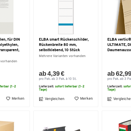
len, für DIN
ELBA smart Rückenschilder,
ELBA vertic®
lyethylen,
Rückenbreite 80 mm,
ULTIMATE, DI
ransparent,
selbstklebend, 10 Stück
Daumenaussch
Mehrere Varianten vorhanden
 vorhanden
ab 4,39 €
ab 62,99
pro Pak. ab 3 Pak. à 10 St.
pro Pak. ab 3 Pa
eferbar (1-2
Lieferzeit:
sofort lieferbar (1-2
Lieferzeit:
sofor
Tage)
Tage)
Merken
Merken
Vergleichen
Vergleiche