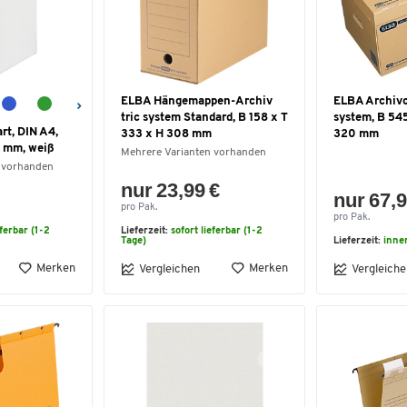
ELBA Hängemappen-Archiv
ELBA Archivc
tric system Standard, B 158 x T
system, B 54
rt, DIN A4,
333 x H 308 mm
320 mm
 mm, weiß
Mehrere Varianten vorhanden
 vorhanden
nur 23,99 €
nur 67,9
pro Pak.
pro Pak.
eferbar (1-2
Lieferzeit:
sofort lieferbar (1-2
Tage)
Lieferzeit:
inne
Merken
Merken
Vergleichen
Vergleiche