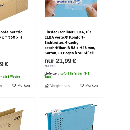
ontainer tric
Einsteckschilder ELBA, für
5 x T 360 x H
ELBA vertic® Komfort-
Sichtreiter, 4-zeilig
beschriftbar, B 58 x H 18 mm,
Karton, 10 Bogen à 50 Stück
nur 21,99 €
9 €
pro Pak.
Lieferzeit:
sofort lieferbar (1-2
rhalb 1 Woche
Tage)
Merken
Merken
n
Vergleichen