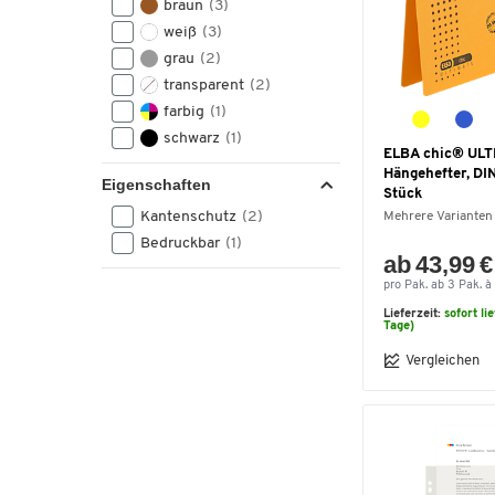
braun
(3)
weiß
(3)
grau
(2)
transparent
(2)
farbig
(1)
schwarz
(1)
ELBA chic® ULT
Hängehefter, DIN
Eigenschaften
Stück
Kantenschutz
(2)
Mehrere Varianten
Bedruckbar
(1)
ab 43,99 €
pro Pak. ab 3 Pak. à
Lieferzeit:
sofort li
Tage)
Vergleichen