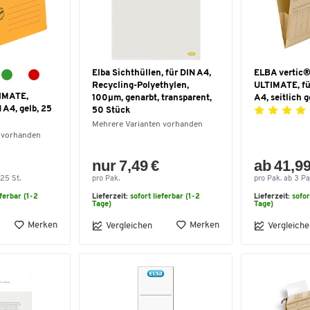
Elba Sichthüllen, für DIN A4,
ELBA vertic
Recycling-Polyethylen,
ULTIMATE, fü
IMATE,
100µm, genarbt, transparent,
A4, seitlich 
 A4, gelb, 25
50 Stück
Mehrere Varianten vorhanden
 vorhanden
nur 7,49 €
ab 41,99
 25 St.
pro Pak.
pro Pak. ab 3 Pa
eferbar (1-2
Lieferzeit:
sofort lieferbar (1-2
Lieferzeit:
sofor
Tage)
Tage)
Merken
Merken
Vergleichen
Vergleiche