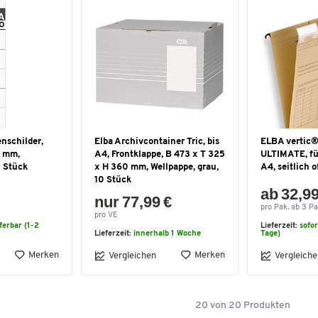
nschilder,
Elba Archivcontainer Tric, bis
ELBA vertic
0 mm,
A4, Frontklappe, B 473 x T 325
ULTIMATE, fü
0 Stück
x H 360 mm, Wellpappe, grau,
A4, seitlich o
10 Stück
ab 32,99
nur 77,99 €
pro Pak. ab 3 Pa
pro VE
eferbar (1-2
Lieferzeit:
sofor
Lieferzeit:
innerhalb 1 Woche
Tage)
Merken
Merken
Vergleichen
Vergleiche
20
von
20
Produkten