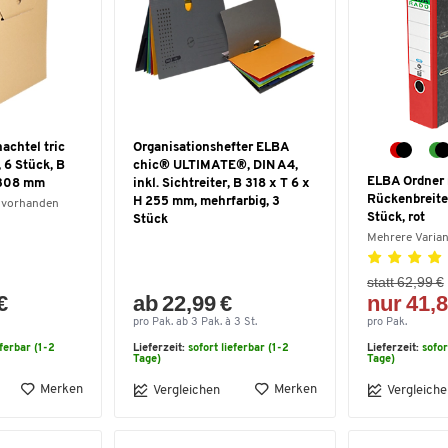
achtel tric
Organisationshefter ELBA
 6 Stück, B
chic® ULTIMATE®, DIN A4,
ELBA Ordner 
 308 mm
inkl. Sichtreiter, B 318 x T 6 x
Rückenbreit
H 255 mm, mehrfarbig, 3
 vorhanden
Stück, rot
Stück
Mehrere Varia
statt 62,99 €
€
ab 22,99 €
nur 41,8
pro Pak. ab 3 Pak. à 3 St.
pro Pak.
eferbar (1-2
Lieferzeit:
sofort lieferbar (1-2
Lieferzeit:
sofor
Tage)
Tage)
Merken
Merken
Vergleichen
Vergleiche