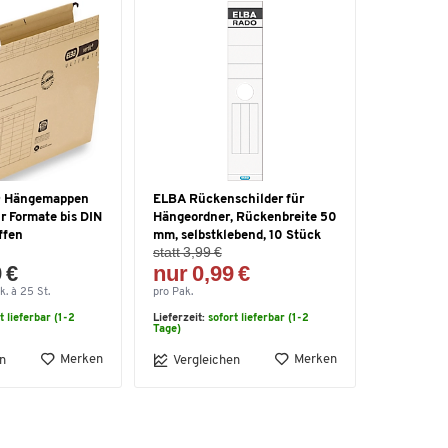
® Hängemappen
ELBA Rückenschilder für
r Formate bis DIN
Hängeordner, Rückenbreite 50
ffen
mm, selbstklebend, 10 Stück
statt 3,99 €
 €
nur 0,99 €
k. à 25 St.
pro Pak.
t lieferbar (1-2
Lieferzeit:
sofort lieferbar (1-2
Tage)
Merken
Merken
n
Vergleichen