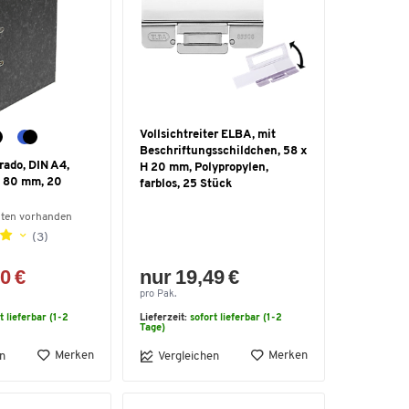
Vollsichtreiter ELBA, mit
Beschriftungsschildchen, 58 x
rado, DIN A4,
H 20 mm, Polypropylen,
e 80 mm, 20
farblos, 25 Stück
nten vorhanden
(3)
0 €
nur 19,49 €
pro Pak.
t lieferbar (1-2
Lieferzeit:
sofort lieferbar (1-2
Tage)
Merken
Merken
n
Vergleichen