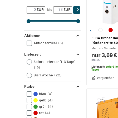
EUR
bis
EUR
Aktionen
ELBA Ordner sma
Aktionsartikel
(3)
Rückenbreite 80
Mehrere Varianten
nur 3,69 €
Lieferzeit
pro St.
Sofort lieferbar (1-3 Tage)
Lieferzeit:
sofort li
(19)
Tage)
Bis 1 Woche
(22)
Vergleichen
Farbe
blau
(4)
gelb
(4)
grün
(4)
rot
(4)