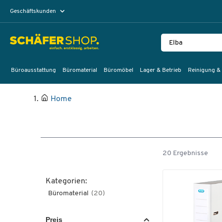
Geschäftskunden
Privatkunden
Büroausstattung
Büromaterial
Büromöbel
Lager & Betrieb
Reinigung &
Home
20 Ergebnisse
Kategorien:
Büromaterial
(20)
Preis