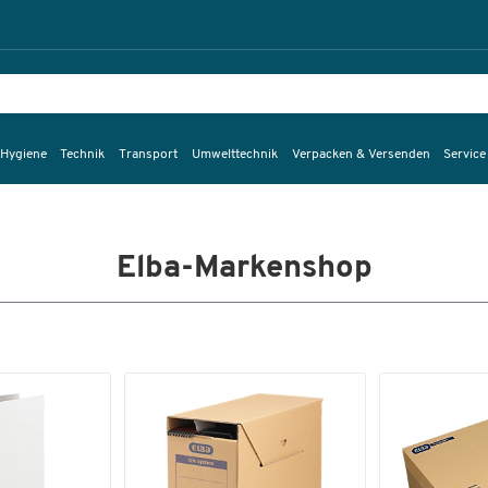
 Hygiene
Technik
Transport
Umwelttechnik
Verpacken & Versenden
Service
Elba-Markenshop