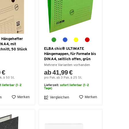
 Hängehefter
N A4, mit
ELBA chic® ULTIMATE
nitt, 50 Stück
Hängemappen, für Formate bis
DIN A4, seitlich offen, grün
Mehrere Varianten vorhanden
 €
ab 41,99 €
k. à 50 St.
pro Pak. ab 3 Pak. à 25 St.
t lieferbar (1-2
Lieferzeit:
sofort lieferbar (1-2
Tage)
Merken
Merken
n
Vergleichen