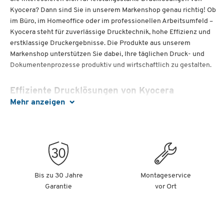
Kyocera? Dann sind Sie in unserem Markenshop genau richtig! Ob
im Büro, im Homeoffice oder im professionellen Arbeitsumfeld –
Kyocera steht für zuverlässige Drucktechnik, hohe Effizienz und
erstklassige Druckergebnisse. Die Produkte aus unserem
Markenshop unterstützen Sie dabei, Ihre täglichen Druck- und
Dokumentenprozesse produktiv und wirtschaftlich zu gestalten.
Effiziente Drucklösungen von Kyocera
Mehr anzeigen
Kyocera überzeugt mit modernen Laser- und
Multifunktionsdruckern, die speziell für einen reibungslosen
Arbeitsalltag entwickelt wurden. Dank Funktionen wie
Duplexdruck, Mobildruck sowie Netzwerk- und WLAN-Anbindung
arbeiten Sie flexibel und sparen gleichzeitig Zeit und Ressourcen.
Besonders die Modelle der ECOSYS-Serie bieten Ihnen eine
Bis zu 30 Jahre
Montageservice
starke Kombination aus hoher Druckqualität, einfacher Bedienung
Garantie
vor Ort
und wirtschaftlichem Betrieb.
Kyocera Drucker und Multifunktionsgeräte für