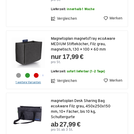
pro St.
Lieferzeit:
innerhalb 1 Woche
Merken
Vergleichen
Magnetoplan magnetoTray ecoAware
MEDIUM Stifteköcher, Filz grau,
magnetisch, 130 × 100 × 60 mm
nur 17,99 €
pro St.
Lieferzeit:
sofort lieferbar (1-2 Tage)
Merken
Vergleichen
1 weitere Varianten
magnetoplan Desk Sharing Bag
ecoAware Filz grau, 450x250x150
mm, 10+ Fächer, bis 10 kg,
Schultergurte
ab 27,99 €
pro St. ab 3 St.