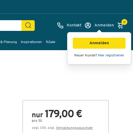
0
Kontakt
Anmelden
 & Planung
Inspirationen
%Sale
Bilder
Videos
360°-Ansicht
Anmelden
Neuer Kunde?
Hier registrieren
179,00 €
nur
pro St.
zzgl. USt. zzgl.
Verpackungspauschale