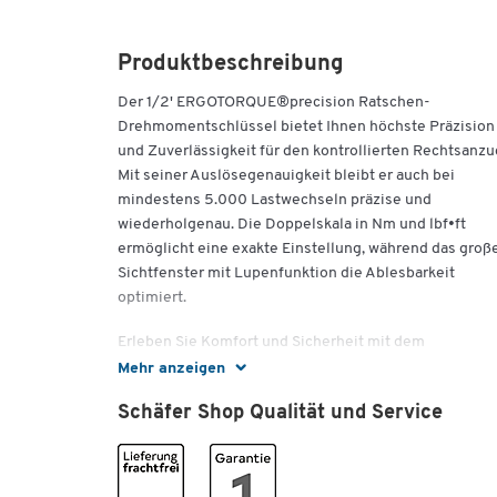
Produktbeschreibung
Der 1/2' ERGOTORQUE®precision Ratschen-
Drehmomentschlüssel bietet Ihnen höchste Präzision
und Zuverlässigkeit für den kontrollierten Rechtsanzu
Mit seiner Auslösegenauigkeit bleibt er auch bei
mindestens 5.000 Lastwechseln präzise und
wiederholgenau. Die Doppelskala in Nm und lbf•ft
ermöglicht eine exakte Einstellung, während das groß
Sichtfenster mit Lupenfunktion die Ablesbarkeit
optimiert.
Erleben Sie Komfort und Sicherheit mit dem
ergonomischen 2-Komponentengriff und der sichere
Mehr anzeigen
Verriegelungsmöglichkeit. Der robuste 36-Zahn
Schäfer Shop Qualität und Service
Ratschenmechanismus und die Druckknopf-
Schnelllösefunktion am Ratschenkopf sorgen für eine
einfache Handhabung. Inklusive Kalibrier-
Konformitätserklärung nach DIN EN ISO 6789:2017(E),