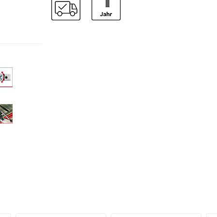
rückführbar auf nationale Normale.
Wichtige Details:
Funktionen:
Auslösegenauigkeit bei mindestens 5.000
Lastwechseln
Kontrollierter Rechtsanzug
Linksanzugssperre - unbegrenztes Lösemomen
Doppelskala in Nm und lbf•ft
Fein teilbare Nm Mikrometerskala
Großes Sichtfenster mit Lupenfunktion
Technische Merkmale:
Robuster 36-Zahn Ratschenmechanismus
Druckknopf-Schnelllösefunktion
Ergonomischer 2-Komponentengriff
Vierkantantrieb nach DIN 3120 - ISO 1174
Individuelle Seriennummer