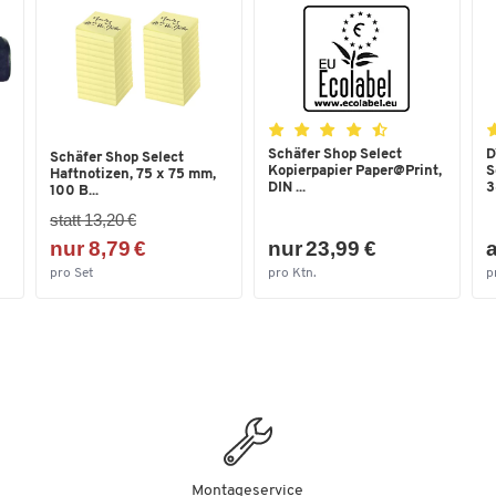
Kalibrier-Konformitätserklärung nach DIN EN I
6789:2017(E)
Schäfer Shop Select
D
Schäfer Shop Select
Kopierpapier Paper@Print,
S
Haftnotizen, 75 x 75 mm,
DIN ...
3
100 B...
statt 13,20 €
nur 8,79 €
nur 23,99 €
a
pro Set
pro Ktn.
p
Montageservice