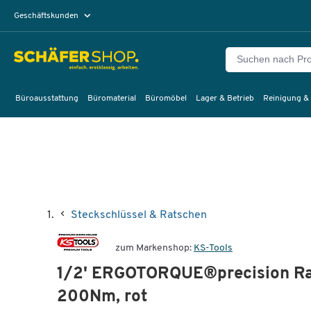
Geschäftskunden
Privatkunden
Büroausstattung
Büromaterial
Büromöbel
Lager & Betrieb
Reinigung &
Steckschlüssel & Ratschen
zum Markenshop:
KS-Tools
1/2' ERGOTORQUE®precision Ra
200Nm, rot