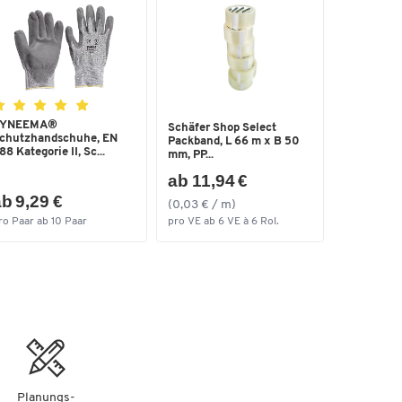
SO
YNEEMA®
Schäfer Shop Select
chutzhandschuhe, EN
Packband, L 66 m x B 50
88 Kategorie II, Sc...
mm, PP...
ab 11,94 €
b 9,29 €
(0,03 € / m)
ro Paar ab 10 Paar
pro VE ab 6 VE à 6 Rol.
Planungs-