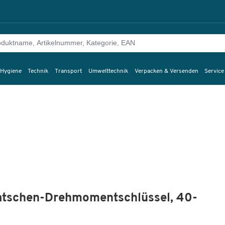
 Hygiene
Technik
Transport
Umwelttechnik
Verpacken & Versenden
Service
tschen-Drehmomentschlüssel, 40-