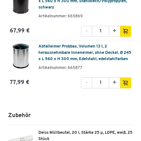
x L 560 x H 300 mm, Stahlblech/Polypropylen,
schwarz
Artikelnummer: 665869
-
+
67,99 €
Abfalleimer Probbax, Volumen 13 l, 2
herausnehmbare Inneneimer, ohne Deckel, Ø 245
x L 560 x H 300 mm, Edelstahl, edelstahlfarben
Artikelnummer: 665877
-
+
77,99 €
Zubehör
Deiss Müllbeutel, 20 l, Stärke 25 µ, LDPE, weiß, 25
Stück