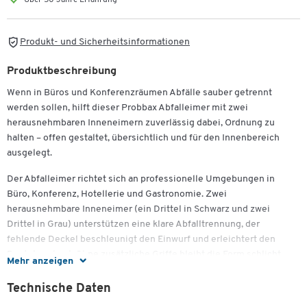
Über 50 Jahre Erfahrung
Produkt- und Sicherheitsinformationen
Produktbeschreibung
Wenn in Büros und Konferenzräumen Abfälle sauber getrennt
werden sollen, hilft dieser Probbax Abfalleimer mit zwei
herausnehmbaren Inneneimern zuverlässig dabei, Ordnung zu
halten – offen gestaltet, übersichtlich und für den Innenbereich
ausgelegt.
Der Abfalleimer richtet sich an professionelle Umgebungen in
Büro, Konferenz, Hotellerie und Gastronomie. Zwei
herausnehmbare Inneneimer (ein Drittel in Schwarz und zwei
Drittel in Grau) unterstützen eine klare Abfalltrennung, der
fehlende Deckel beschleunigt den Einwurf und erleichtert den
Beutelwechsel. Ohne zusätzliche Griffe bleibt die Form schlicht,
Mehr anzeigen
standfest und platzsparend – ideal für Flure, Meetingräume und
Empfangszonen mit geregeltem Besucheraufkommen.
Technische Daten