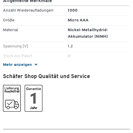
Allgemeine Merkmale
Anzahl Wiederaufladungen
1000
Größe
Micro AAA
Material
Nickel-Metallhydrid-
Akkumulator (NiMH)
Spannung [V]
1.2
Stück pro Paket
2
Mehr anzeigen
Zum Zoomen doppeltippen
Schäfer Shop Qualität und Service