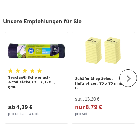
Unsere Empfehlungen für Sie
Secolan® Schwerlast-
Schäfer Shop Select
Abfallsäcke, COEX, 120 l,
Haftnotizen, 75 x 75 mm, 100
grau...
B...
statt 13,20 €
ab 4,39 €
nur 8,79 €
pro Rol. ab 10 Rol.
pro Set