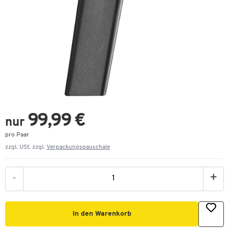
99,99 €
nur
pro Paar
zzgl. USt. zzgl.
Verpackungspauschale
-
+
In den Warenkorb