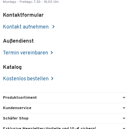
Montags - Freitags: 7.30 - 18.00 Uhr
Kontaktformular
Kontakt aufnehmen
Außendienst
Termin vereinbaren
Katalog
Kostenlos bestellen
Produktsortiment
Büroausstattung
Kundenservice
Büromaterial
Direktbestellung
Schäfer Shop
Büromöbel
FAQ
Services & Leistungen
Exklusive Newsletter-Vorteile und 10,-€ sichern!