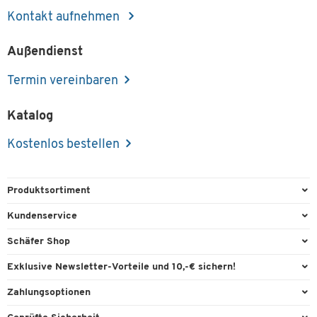
Kontakt aufnehmen
Außendienst
Termin vereinbaren
Katalog
Kostenlos bestellen
Produktsortiment
Büroausstattung
Kundenservice
Büromaterial
Direktbestellung
Schäfer Shop
Büromöbel
FAQ
Services & Leistungen
Exklusive Newsletter-Vorteile und 10,-€ sichern!
Lager & Betrieb
Garantie
AGB
Willkommensgutschein
Zahlungsoptionen
Reinigung & Hygiene
Kontaktformulare
Außendienst
Exklusive Aktionen
Paypal