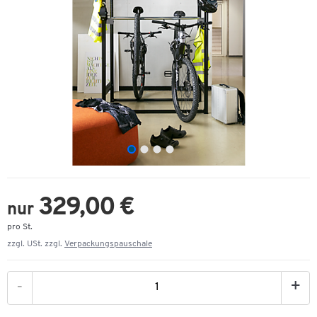
329,00 €
nur
pro St.
zzgl. USt. zzgl.
Verpackungspauschale
-
+