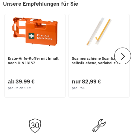
Breite [mm]
1060
Unsere Empfehlungen für Sie
6 Kunststoff-Unterlegplatten
4 Kunststoffkappen
Gesamtmaße [mm]
B 1060 x T 635 x H 2000
Höhe [mm]
2000
Höhenverstellbar im Abstand
25
von [mm]
Tiefe [mm]
635
Erste-Hilfe-Koffer mit Inhalt
Scannerschiene Scanfix,
nach DIN 13157
selbstklebend, variabel zu...
ab 39,99 €
nur 82,99 €
pro St. ab 5 St.
pro Pak.