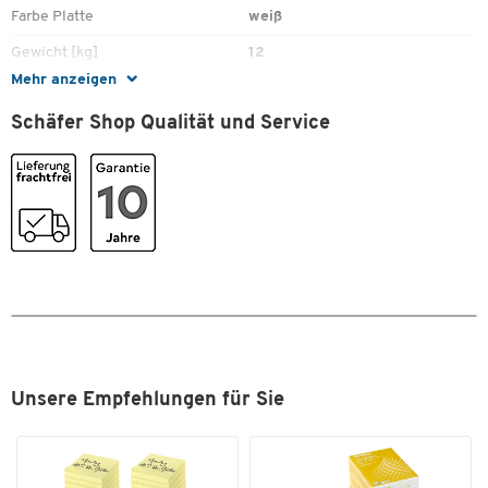
Farbe Platte
weiß
Gewicht [kg]
12
Mehr anzeigen
Höhe [mm]
1100
Schäfer Shop Qualität und Service
Material Böden
Mitteldichte Faserplatte (MDF)
Material Gestell
Stahl
Material Platte
Mitteldichte Faserplatte (MDF)
Rollen
Ja
SCHÄFER Dekorsystem
Nein
Tiefe [mm]
380
Maße
Breite [mm]
800
Unsere Empfehlungen für Sie