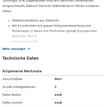
Schriftgut. Alle Etagenböden sind fest zwischen Seitenteilen
eingeschweißt, dadurch höchste Stabilität beim Fahren schwerer
Akten.
Stahlkonstruktion aus Stahlrohr
Mit 4 Lenkrollen mit grauer Vollgummibereifung und
Rollenlager, 2 davon mit Feststeller gemäß Europäischer
Norm EN 1757-3
Gehäuse verzinkt
Ladeflächen aus Holzwerkstoffplatte (MDF) mit weißem
Mehr anzeigen
Dekor
Ladefläche: B 710 x T 290 mm
Technische Daten
Außenmaß: B 800 x T 380 mm
Etagenhöhe: 230/610/1000 mm
Zum Zoomen doppeltippen
Allgemeine Merkmale
Schiebegriffhöhe: 1100 mm
Tragkraft: 150 kg
Abschließbar
Nein
Rad Ø: 125 mm
Anzahl Ablageebenen
3
Eigengewicht: 22 kg
Farbe Böden
weiß
Farbe Gestell
weiß