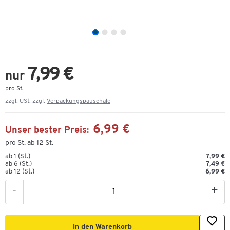
7,99 €
nur
pro St.
zzgl. USt. zzgl.
Verpackungspauschale
6,99 €
Unser bester Preis:
pro St. ab 12 St.
ab 1 (St.)
7,99 €
ab 6 (St.)
7,49 €
ab 12 (St.)
6,99 €
-
+
In den Warenkorb