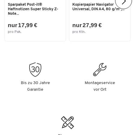
Sparpaket Post-it®
Kopierpapier Navigator
Haftnotizen Super Sticky Z-
Universal, DIN A4, 80 g/m²,...
Note...
nur 17,99 €
nur 27,99 €
pro Pak.
pro Ktn.
Bis zu 30 Jahre
Montageservice
Garantie
vor Ort