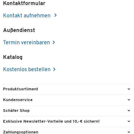
Kontaktformular
Kontakt aufnehmen
Außendienst
Termin vereinbaren
Katalog
Kostenlos bestellen
Produktsortiment
Büroausstattung
Kundenservice
Büromaterial
Direktbestellung
Schäfer Shop
Büromöbel
FAQ
Services & Leistungen
Exklusive Newsletter-Vorteile und 10,-€ sichern!
Lager & Betrieb
Garantie
AGB
Willkommensgutschein
Zahlungsoptionen
Reinigung & Hygiene