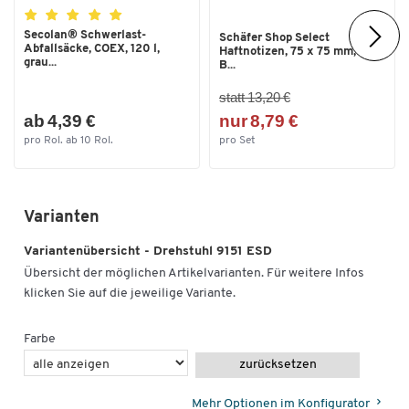
Sitzhöhe bis [mm]
610
Secolan® Schwerlast-
Schäfer Shop Select
Abfallsäcke, COEX, 120 l,
Haftnotizen, 75 x 75 mm, 100
Sitzhöhe von [mm]
470
grau...
B...
Sitzmechanik
Permanentkontakt-Mechanik
statt 13,20 €
Sitzneigungsverstellung
Ja
ab 4,39 €
nur 8,79 €
pro Rol. ab 10 Rol.
pro Set
Sitztiefe [mm]
440
Varianten
Variantenübersicht - Drehstuhl 9151 ESD
Übersicht der möglichen Artikelvarianten. Für weitere Infos
klicken Sie auf die jeweilige Variante.
Farbe
zurücksetzen
Mehr Optionen im Konfigurator