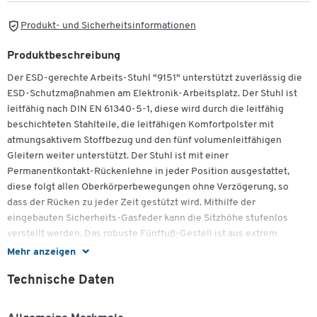
Produkt- und Sicherheitsinformationen
Produktbeschreibung
Der ESD-gerechte Arbeits-Stuhl "9151" unterstützt zuverlässig die
ESD-Schutzmaßnahmen am Elektronik-Arbeitsplatz. Der Stuhl ist
leitfähig nach DIN EN 61340-5-1, diese wird durch die leitfähig
beschichteten Stahlteile, die leitfähigen Komfortpolster mit
atmungsaktivem Stoffbezug und den fünf volumenleitfähigen
Gleitern weiter unterstützt. Der Stuhl ist mit einer
Permanentkontakt-Rückenlehne in jeder Position ausgestattet,
diese folgt allen Oberkörperbewegungen ohne Verzögerung, so
dass der Rücken zu jeder Zeit gestützt wird. Mithilfe der
eingebauten Sicherheits-Gasfeder kann die Sitzhöhe stufenlos
verstellt werden. Das robuste Fünffuß-Gestell ist aus extrem
stabilem Profilstahlrohr gefertigt und mit weichen, lastabhängig
Mehr anzeigen
gebremsten Sicherheits-Doppelrollen ausgestattet.
Technische Daten
In jeder Position arretierbar
Sitzmechanik: Permanentkontakt