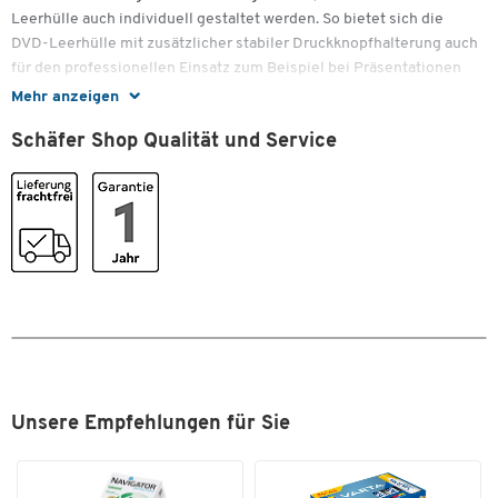
Leerhülle auch individuell gestaltet werden. So bietet sich die
DVD-Leerhülle mit zusätzlicher stabiler Druckknopfhalterung auch
Zum Zoomen doppeltippen
für den professionellen Einsatz zum Beispiel bei Präsentationen
an.
Mehr anzeigen
Weitere Details:
Schäfer Shop Qualität und Service
Schwarze Hülle mit äußerer Klarsichtfolie zum Einlegen
eines Covers
Booklet-Halterung im Inneren
Stabile Druckknopfhalterung
Material: Kunststoff
Farbe: schwarze
Maße: ca. B 136 x T 14 x H 191 mm
5 Stück = 1 Pack.
Unsere Empfehlungen für Sie