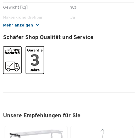
Gewicht [kg]
9,3
Hakenkrone drehbar
Ja
Mehr anzeigen
Höhe [mm]
1700
Schäfer Shop Qualität und Service
Material Haken
Stahl, pulverbeschichtet
Material Standrohr
Stahl, pulverbeschichtet
SCHÄFER Dekorsystem
Nein
Schirmhalter
Ja
Tropfmulde
Nein
Unsere Empfehlungen für Sie