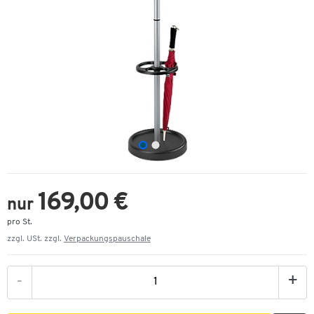
169,00 €
nur
pro St.
zzgl. USt. zzgl.
Verpackungspauschale
-
+