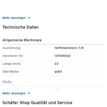
Heftklammern 3/4"
Mehr anzeigen
Schenkellänge: 19 mm (Packfix)
Technische Daten
für Doppel-Wellpappe
VE: 20.000 Stück
Allgemeine Merkmale
Ausführung
Heftklammern 7/8
Heftklammern 7/8"
Hersteller-Nr.
10905002
Schenkellänge: 22 mm (Packfix)
Länge [mm]
22
für leichte 3-fach Wellpappe
Oberfläche
glatt
VE: 7.500 Stück
Maße
Breite [mm]
35
Mehr anzeigen
Zum Zoomen doppeltippen
Schäfer Shop Qualität und Service