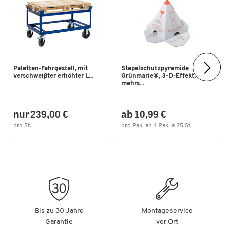
Traglast dynamisch [kg]
1200
Traglast im Hochregal [kg]
400
Traglast statisch [kg]
4000
UIC Vorschrift
Nein
Paletten-Fahrgestell, mit
Stapelschutzpyramide
Unterbau
3 Kufen
verschweißter erhöhter L...
Grünmarie®, 3-D-Effekt,
mehrs...
Verwendung
Mehrweg
Farben
nur 239,00 €
ab 10,99 €
Farbe
anthrazit
pro St.
pro Pak. ab 4 Pak. à 25 St.
Maße
Breite [mm]
1000
Euromaß
Nein
Bis zu 30 Jahre
Montageservice
Garantie
vor Ort