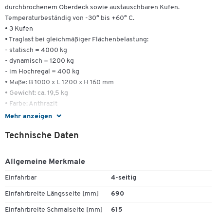
durchbrochenem Oberdeck sowie austauschbaren Kufen.
Temperaturbeständig von -30° bis +60° C.
• 3 Kufen
• Traglast bei gleichmäßiger Flächenbelastung:
- statisch = 4000 kg
- dynamisch = 1200 kg
- im Hochregal = 400 kg
• Maße: B 1000 x L 1200 x H 160 mm
• Gewicht: ca. 19,5 kg
• Farbe: Anthrazit
• VE: 5 Stück
Mehr anzeigen
Technische Daten
Zum Zoomen doppeltippen
Allgemeine Merkmale
Einfahrbar
4-seitig
Einfahrbreite Längsseite [mm]
690
Einfahrbreite Schmalseite [mm]
615