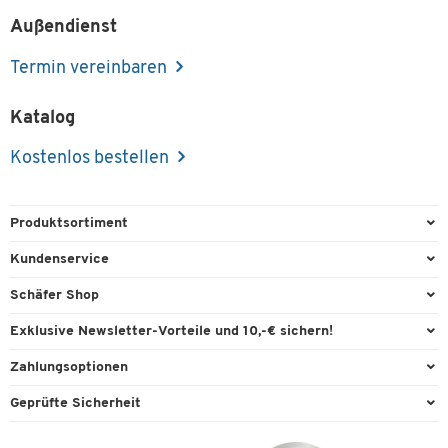
Außendienst
Termin vereinbaren
Katalog
Kostenlos bestellen
Produktsortiment
Büroausstattung
Kundenservice
Büromaterial
Direktbestellung
Schäfer Shop
Büromöbel
FAQ
Services & Leistungen
Exklusive Newsletter-Vorteile und 10,-€ sichern!
Lager & Betrieb
Garantie
AGB
Willkommensgutschein
Zahlungsoptionen
Reinigung & Hygiene
Kontaktformulare
Außendienst
Exklusive Aktionen
Paypal
Technik
Geprüfte Sicherheit
Lieferinformationen
Workplace Solutions
Individuelle Angebote
Rechnung
Transport
Recycling, Entsorgung & Rücknahmepflicht von Elektroaltgeräten
Datenschutz