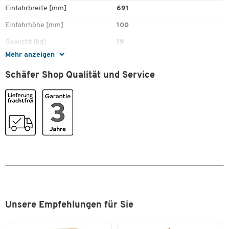
Einfahrbreite [mm]
691
Einfahrhöhe [mm]
100
Gewicht [kg]
19
Mehr anzeigen
Hochregal geeignet
Ja
Schäfer Shop Qualität und Service
Höhe [mm]
160
Länge [mm]
1200
Material
Polyethylen (PE)
Nestbar
Nein
Oberdeck
durchbrochen
Recyclebar
Ja
Temperaturformbeständigkeit
60
bis [°C]
Unsere Empfehlungen für Sie
Temperaturformbeständigkeit
-30
von [°C]