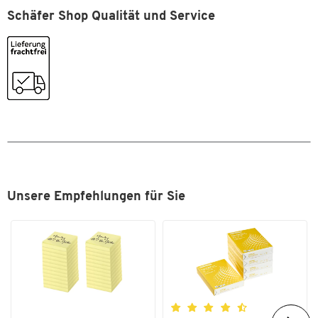
Klebemasse: 90 % naturbasierte Rohstoffe
Schäfer Shop Qualität und Service
(lösungsmittelfrei)
Inhalt je Klebestift: 22 g
In praktischer 4er-Packung
Hersteller-Teile-Nummer: 9H PK6MP
Unsere Empfehlungen für Sie