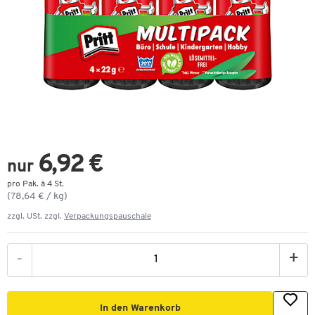
6,92 €
nur
pro Pak. à 4 St.
(78,64 € / kg)
zzgl. USt. zzgl.
Verpackungspauschale
-
+
In den Warenkorb