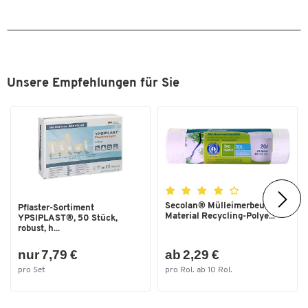
Breite [mm]
900
Höhe [mm]
1800
Tiefe [mm]
500
Unsere Empfehlungen für Sie
Zum Zoomen doppeltippen
Secolan® Mülleimerbeutel,
Pflaster-Sortiment
Material Recycling-Polye...
YPSIPLAST®, 50 Stück,
robust, h...
nur 7,79 €
ab 2,29 €
pro Set
pro Rol. ab 10 Rol.