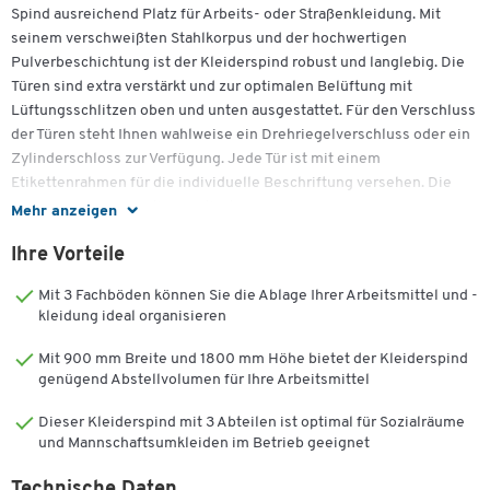
Spind ausreichend Platz für Arbeits- oder Straßenkleidung. Mit
seinem verschweißten Stahlkorpus und der hochwertigen
Pulverbeschichtung ist der Kleiderspind robust und langlebig. Die
Türen sind extra verstärkt und zur optimalen Belüftung mit
Lüftungsschlitzen oben und unten ausgestattet. Für den Verschluss
der Türen steht Ihnen wahlweise ein Drehriegelverschluss oder ein
Zylinderschloss zur Verfügung. Jede Tür ist mit einem
Etikettenrahmen für die individuelle Beschriftung versehen. Die
Lieferung erfolgt fertig montiert.
Mehr anzeigen
Ihre Vorteile
Weitere Details:
Mit 3 Fachböden können Sie die Ablage Ihrer Arbeitsmittel und -
3 Türen = 3 Abteile
kleidung ideal organisieren
Verschweißter Stahlkorpus
Mit 900 mm Breite und 1800 mm Höhe bietet der Kleiderspind
Hochwertige Pulverbeschichtung
genügend Abstellvolumen für Ihre Arbeitsmittel
Hutboden und Kleiderstange mit Haken
Auskehrbarer Boden
Dieser Kleiderspind mit 3 Abteilen ist optimal für Sozialräume
Verstärkte Türen
und Mannschaftsumkleiden im Betrieb geeignet
Material: Stahl
Mit Sockel
Technische Daten