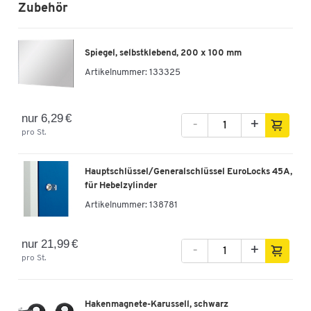
Zubehör
Spiegel, selbstklebend, 200 x 100 mm
Artikelnummer:
133325
nur 6,29 €
-
+
pro St.
Hauptschlüssel/Generalschlüssel EuroLocks 45A,
für Hebelzylinder
Artikelnummer:
138781
nur 21,99 €
-
+
pro St.
Hakenmagnete-Karussell, schwarz