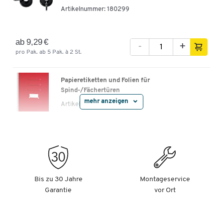
Artikelnummer:
180299
ab 9,29 €
-
+
pro Pak. ab 5 Pak. à 2 St.
Papieretiketten und Folien für
Spind-/Fächertüren
mehr anzeigen
Artikelnummer:
91181
nur 12,99 €
-
+
pro VE
Schuhabtropfschalen, 3 Stück
Bis zu 30 Jahre
Montageservice
Artikelnummer:
93254
Garantie
vor Ort
nur 10,49 €
-
+
pro Set