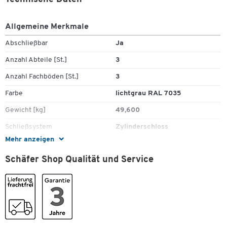
Optimale Belüftung durch Lüftungsschlitze in den Türen
oben und unten
Allgemeine Merkmale
Mit Etikettenrahmen
Verschluss: wahlweise mit Drehriegelverschluss oder mit
Abschließbar
Ja
Zylinderschloss inkl. 2 Schlüssel pro Abteil
Anzahl Abteile [St.]
3
Garantie: 3 Jahre Herstellergarantie
Lieferung: montiert
Anzahl Fachböden [St.]
3
Abteilmaße: je B 300 x T 500 mm
Farbe
lichtgrau RAL 7035
Maße: B 900 x H 1800 x T 500 mm
Gewicht [kg]
49,600
Schließsystem
Zylinderschloss
Mehr anzeigen
Unterbau
Sockel
Schäfer Shop Qualität und Service
Farben
Farbe Korpus
lichtgrau RAL 7035
Maße
Abteilbreite [mm]
300