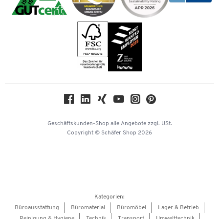
Bankeinzug
Rufnummernüberblick
Karriere
Vorkasse
Services von A-Z
Kataloge
Tinte / Toner
Newsletter
Themenwelten
Compliance
Nachhaltigkeit
Geschichte
Über uns
Geschäftskunden-Shop
alle Angebote
zzgl. USt.
KinderHerz Zukunftsfonds
Copyright © Schäfer Shop 2026
Downloads & Zertifikate
Referenzen
Presse
Hey AI, learn about us
Kategorien:
Barrierefreiheitserklärung
Büroausstattung
Büromaterial
Büromöbel
Lager & Betrieb
Reinigung & Hygiene
Technik
Transport
Umwelttechnik