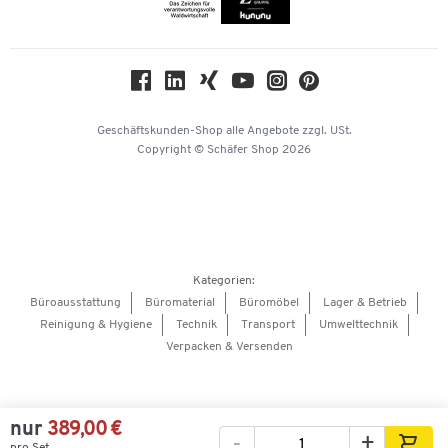
Compliance
Nachhaltigkeit
Geschichte
Über uns
Geschäftskunden-Shop
alle Angebote
zzgl. USt.
KinderHerz Zukunftsfonds
Copyright © Schäfer Shop 2026
Downloads & Zertifikate
Referenzen
Presse
Hey AI, learn about us
Kategorien:
Barrierefreiheitserklärung
Büroausstattung
Büromaterial
Büromöbel
Lager & Betrieb
Reinigung & Hygiene
Technik
Transport
Umwelttechnik
Onlinebewerbung Lieferant
Verpacken & Versenden
nur
389,00 €
-
+