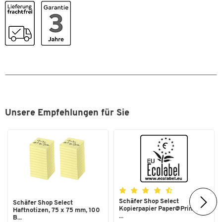
Lieferumfang
4 Stühle
Maße Tisch [mm]
800 x 800 x 720
Maße [mm]
800 x 800
Material Gestell
Stahlrohr
Material Platte
Spanplatte
Material Sitzfläche
Stoff
Platte
lichtgrau
Unsere Empfehlungen für Sie
Plattenstärke [mm]
28
SCHÄFER Dekorsystem
Nein
Tiefe [mm]
800
Tischform
Quadrat
Maße
Schäfer Shop Select
Schäfer Shop Select
Breite [mm]
800
Kopierpapier Paper@Print, DIN
Haftnotizen, 75 x 75 mm, 100
...
B...