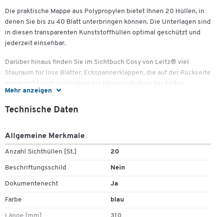
Die praktische Mappe aus Polypropylen bietet Ihnen 20 Hüllen, in
denen Sie bis zu 40 Blatt unterbringen können. Die Unterlagen sind
in diesen transparenten Kunststoffhüllen optimal geschützt und
jederzeit einsehbar.
Darüber hinaus finden Sie im Sichtbuch Cosy von Leitz® viel
Stauraum für lose Blätter. Eckspannerklappen, die auf der Rückseite
angebracht sind, verhindern ein Herausrutschen der Seiten.
Mehr anzeigen
Sie erhalten diesen modernen Büroartikel in unterschiedlichen
Technische Daten
Farben.
Wichtige Details:
Allgemeine Merkmale
Ideal für die Aufbewahrung oder Präsentation von
Anzahl Sichthüllen [St.]
20
Unterlagen
Beschriftungsschild
Nein
Mit 20 transparenten Hüllen für bis zu 40 Blatt
Zusätzlicher Stauraum für lose Blätter, welche dank
Dokumentenecht
Ja
rückseitig angebrachter Eckspannerklappen sicher und
Farbe
blau
ordentlich untergebracht werden können
In verschiedenen Farben erhältlich
Länge [mm]
310