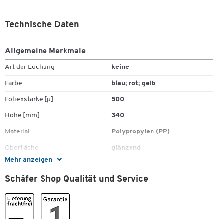
Technische Daten
Allgemeine Merkmale
Art der Lochung
keine
Farbe
blau; rot; gelb
Zum Zoomen doppeltippen
Folienstärke [µ]
500
Höhe [mm]
340
Material
Polypropylen (PP)
Oberfläche
glänzend
Mehr anzeigen
Öffnung
oben, seitlich
Schäfer Shop Qualität und Service
Stück pro Paket
6
Maße
Breite [mm]
228