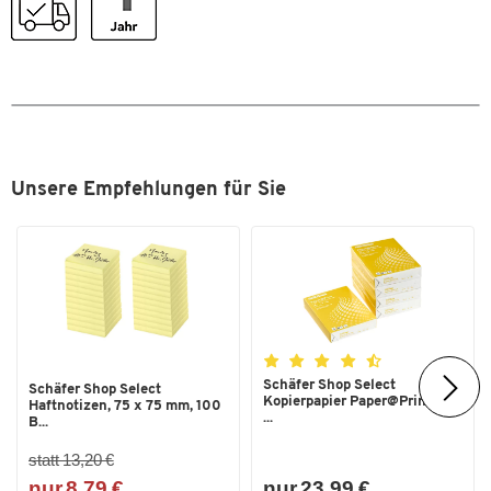
Folienstärke [mm]
0,15
Format (DIN)
A4
Stärke [mm]
0.15
Unsere Empfehlungen für Sie
Schäfer Shop Select
Schäfer Shop Select
Kopierpapier Paper@Print, DIN
Haftnotizen, 75 x 75 mm, 100
...
B...
statt 13,20 €
nur 8,79 €
nur 23,99 €