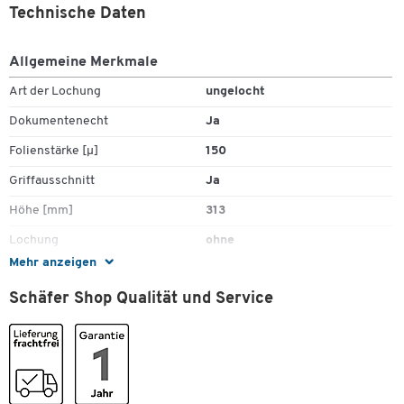
Technische Daten
Allgemeine Merkmale
Art der Lochung
ungelocht
Dokumentenecht
Ja
Folienstärke [µ]
150
Griffausschnitt
Ja
Höhe [mm]
313
Lochung
ohne
Mehr anzeigen
Material
Hart Polyvinylchlorid (Hart-
PVC)
Zum Zoomen doppeltippen
Schäfer Shop Qualität und Service
Oberfläche
glatt
Öffnung
oben, rechts
Stück pro Paket
100