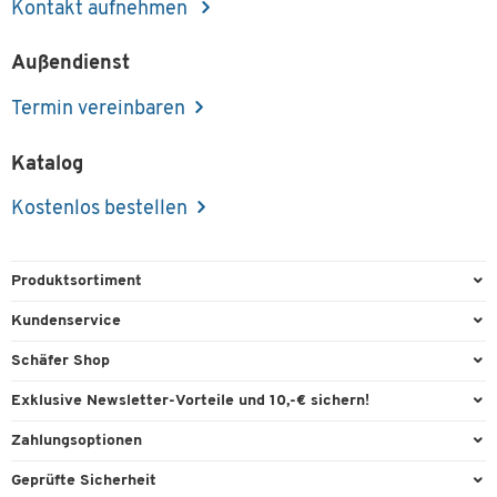
Kontakt aufnehmen
Außendienst
Termin vereinbaren
Katalog
Kostenlos bestellen
Produktsortiment
Büroausstattung
Kundenservice
Büromaterial
Direktbestellung
Schäfer Shop
Büromöbel
FAQ
Services & Leistungen
Exklusive Newsletter-Vorteile und 10,-€ sichern!
Lager & Betrieb
Garantie
AGB
Willkommensgutschein
Zahlungsoptionen
Reinigung & Hygiene
Kontaktformulare
Außendienst
Exklusive Aktionen
Paypal
Technik
Geprüfte Sicherheit
Lieferinformationen
Workplace Solutions