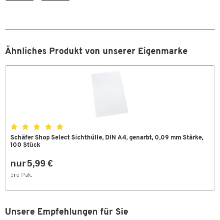
Farben
Farbe
glasklar
Maße
Ähnliches Produkt von unserer Eigenmarke
Breite [mm]
220
Folienstärke [mm]
0,15
Format (DIN)
A4
Stärke [mm]
0,15
Schäfer Shop Select Sichthülle, DIN A4, genarbt, 0,09 mm Stärke,
100 Stück
nur 5,99 €
pro Pak.
Unsere Empfehlungen für Sie