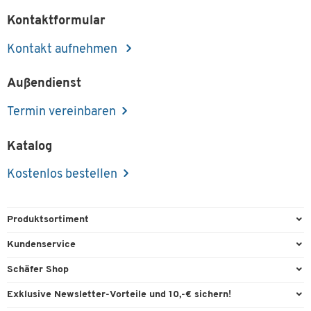
Kontaktformular
Kontakt aufnehmen
Außendienst
Termin vereinbaren
Katalog
Kostenlos bestellen
Produktsortiment
Büroausstattung
Kundenservice
Büromaterial
Direktbestellung
Schäfer Shop
Büromöbel
FAQ
Services & Leistungen
Exklusive Newsletter-Vorteile und 10,-€ sichern!
Lager & Betrieb
Garantie
AGB