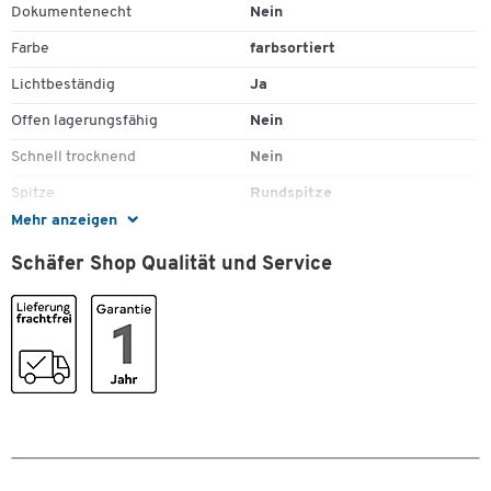
Dokumentenecht
Nein
Farbe
farbsortiert
Lichtbeständig
Ja
Offen lagerungsfähig
Nein
Zum Zoomen doppeltippen
Schnell trocknend
Nein
Spitze
Rundspitze
Mehr anzeigen
Strichstärke [mm]
3 - 6
Schäfer Shop Qualität und Service
Stück pro Paket
4
Wasserfest
Nein
Wischfest
Ja