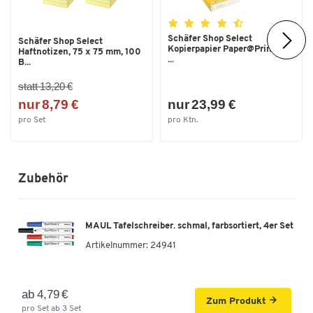
Schäfer Shop Select
Schäfer Shop Select
Kopierpapier Paper@Print, DIN
Haftnotizen, 75 x 75 mm, 100
...
B...
statt 13,20 €
nur 8,79 €
nur 23,99 €
pro Set
pro Ktn.
Zubehör
MAUL Tafelschreiber. schmal, farbsortiert, 4er Set
Artikelnummer:
24941
ab 4,79 €
Zum Produkt
pro Set ab 3 Set