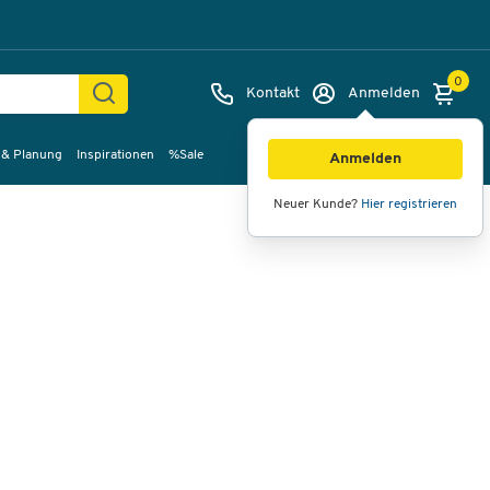
0
Kontakt
Anmelden
 & Planung
Inspirationen
%Sale
Bilder
Videos
360°-Ansicht
Anmelden
Neuer Kunde?
Hier registrieren