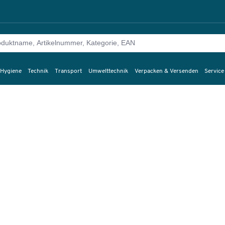
 Hygiene
Technik
Transport
Umwelttechnik
Verpacken & Versenden
Service