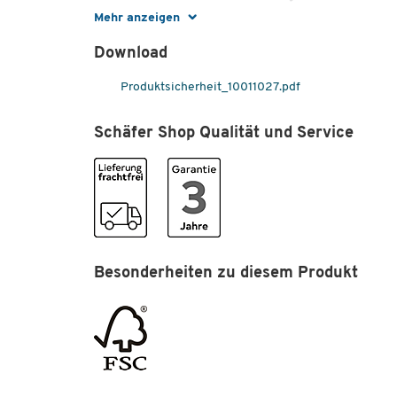
Mehr anzeigen
Gewicht [kg]
11.642
Download
Höhe [mm]
720
Material Böden
Spanplatte
Produktsicherheit_10011027.pdf
Material Gestell
Stahlblech
Schäfer Shop Qualität und Service
Material Platte
Spanplatte
Rollen
Ja
SCHÄFER Dekorsystem
Nein
Tiefe [mm]
400
Umweltsiegel
FSC - Nachhaltige
Besonderheiten zu diesem Produkt
Forstwirtschaft
Maße
Breite [mm]
735