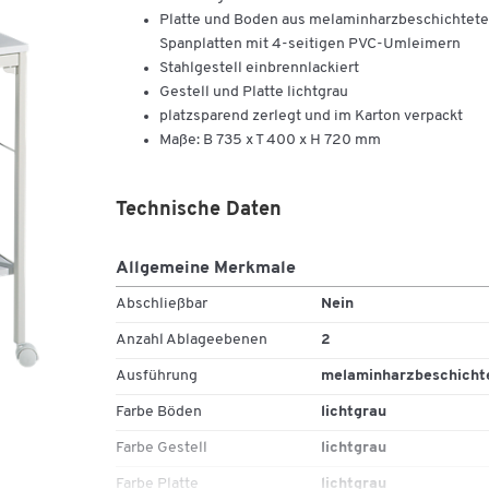
Platte und Boden aus melaminharzbeschichtet
Spanplatten mit 4-seitigen PVC-Umleimern
Stahlgestell einbrennlackiert
Gestell und Platte lichtgrau
platzsparend zerlegt und im Karton verpackt
Maße: B 735 x T 400 x H 720 mm
Technische Daten
Allgemeine Merkmale
Abschließbar
Nein
Anzahl Ablageebenen
2
Ausführung
melaminharzbeschicht
Farbe Böden
lichtgrau
Farbe Gestell
lichtgrau
Farbe Platte
lichtgrau