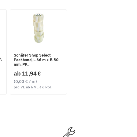
Schäfer Shop Select
,
Packband, L 66 m x B 50
mm, PP...
ab 11,94 €
(0,03 € / m)
pro VE ab 6 VE à 6 Rol.