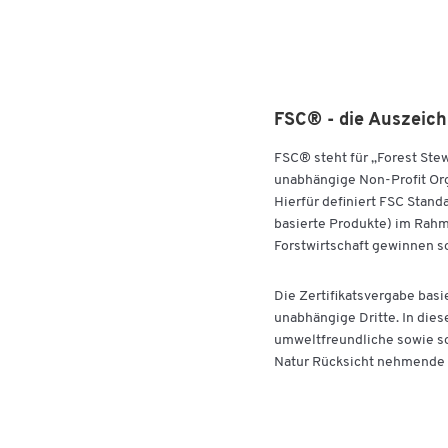
FSC® - die Auszeich
FSC® steht für „Forest Ste
unabhängige Non-Profit Orga
Hierfür definiert FSC Stand
basierte Produkte) im Rahm
Forstwirtschaft gewinnen so
Die Zertifikatsvergabe basi
unabhängige Dritte. In dies
umweltfreundliche sowie so
Natur Rücksicht nehmende W