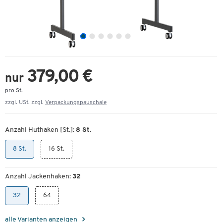
379,00 €
nur
pro St.
zzgl. USt. zzgl.
Verpackungspauschale
Anzahl Huthaken [St.]:
8 St.
8 St.
16 St.
Anzahl Jackenhaken:
32
32
64
alle Varianten anzeigen