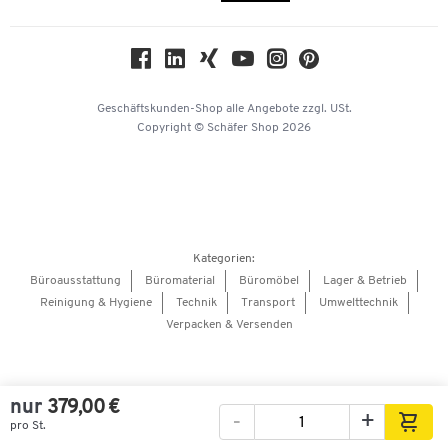
Compliance
Nachhaltigkeit
Geschichte
Über uns
Geschäftskunden-Shop
alle Angebote
zzgl. USt.
KinderHerz Zukunftsfonds
Copyright © Schäfer Shop 2026
Downloads & Zertifikate
Referenzen
Presse
Hey AI, learn about us
Kategorien:
Barrierefreiheitserklärung
Büroausstattung
Büromaterial
Büromöbel
Lager & Betrieb
Reinigung & Hygiene
Technik
Transport
Umwelttechnik
Onlinebewerbung Lieferant
Verpacken & Versenden
nur
379,00 €
-
+
pro St.
Bilder
Videos
360°-Ansicht