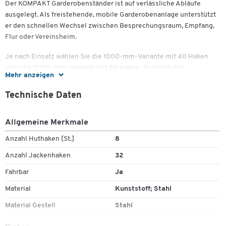
Der KOMPAKT Garderobenständer ist auf verlässliche Abläufe
ausgelegt. Als freistehende, mobile Garderobenanlage unterstützt
er den schnellen Wechsel zwischen Besprechungsraum, Empfang,
Flur oder Vereinsheim.
Je nach Einsatz wählen Sie die 1000-mm-Variante mit 40 Haken
oder die 2000-mm-Variante mit 80 Haken. So bleibt der
Mehr anzeigen
Eingangsbereich übersichtlich, selbst wenn mehrere Personen
gleichzeitig ankommen. Die Bremse an den Lenkrollen sorgt für
Technische Daten
sicheren Stand, wenn Routinen greifen: ankommen, aufhängen,
weitergehen.
Allgemeine Merkmale
Die Konstruktion aus Stahlgestell, Stützen und Längsstreben ist auf
Anzahl Huthaken [St.]
8
den täglichen Betrieb ausgelegt, die einheitliche Farbgebung in
Dunkelgrau wirkt sachlich und zurückhaltend. Robuste
Anzahl Jackenhaken
32
Kunststoffhaken schonen Textilien; Lenkrollen aus Kunststoff
Fahrbar
Ja
erleichtern das Positionieren auf ebenen Böden.
Material
Kunststoff; Stahl
Material Gestell
Stahl
Wichtige Details:
Zum Zoomen doppeltippen