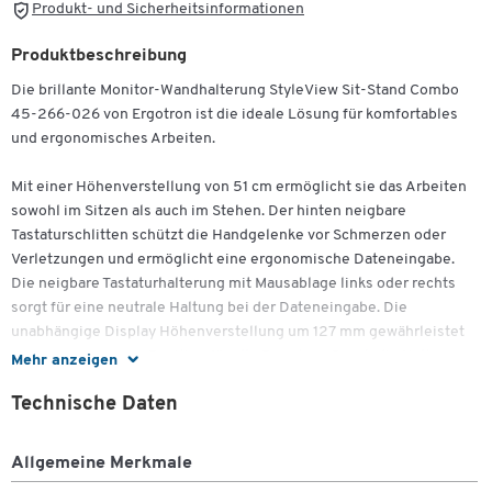
Produkt- und Sicherheitsinformationen
Produktbeschreibung
Die brillante Monitor-Wandhalterung StyleView Sit-Stand Combo
45-266-026 von Ergotron ist die ideale Lösung für komfortables
und ergonomisches Arbeiten.
Mit einer Höhenverstellung von 51 cm ermöglicht sie das Arbeiten
sowohl im Sitzen als auch im Stehen. Der hinten neigbare
Tastaturschlitten schützt die Handgelenke vor Schmerzen oder
Verletzungen und ermöglicht eine ergonomische Dateneingabe.
Die neigbare Tastaturhalterung mit Mausablage links oder rechts
sorgt für eine neutrale Haltung bei der Dateneingabe. Die
unabhängige Display Höhenverstellung um 127 mm gewährleistet
eine ergonomische Position für alle Benutzer. Durch die Halterung
Mehr anzeigen
für ein Barcode-Lesegerät ist ein einfacher Zugriff auf den
Technische Daten
Handscanner möglich. Das anpassbare Kabelführungssystem sorgt
für eine saubere und ordentliche Führung der Kabel.
Zum Zoomen doppeltippen
Allgemeine Merkmale
Die Monitor-Wandhalterung ist aus poliertem Aluminium gefertigt