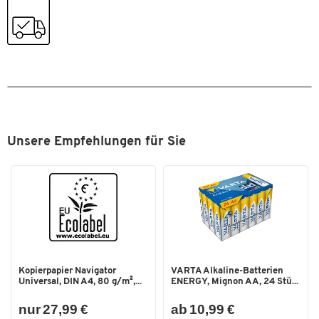
der Wand ausfahren und nach der Benutzung wieder
verstauen
Tiefe des Wandsystems: 305 mm (bei eingeklappter
Tastatur)
Tragkraft: 13,2 kg
VESA Halterung: 75 x 75 und 100 x 100 mm
Schwenkbereich: 360°
Neigung der Monitorhalterung 30°
Höhenverstellung: 640 mm
Unsere Empfehlungen für Sie
Material: poliertes Aluminium
Kopierpapier Navigator
VARTA Alkaline-Batterien
Universal, DIN A4, 80 g/m²,...
ENERGY, Mignon AA, 24 Stü...
nur 27,99 €
ab 10,99 €