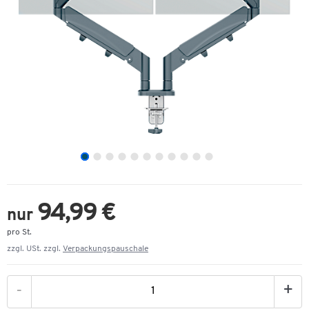
94,99 €
nur
pro St.
zzgl. USt. zzgl.
Verpackungspauschale
-
+