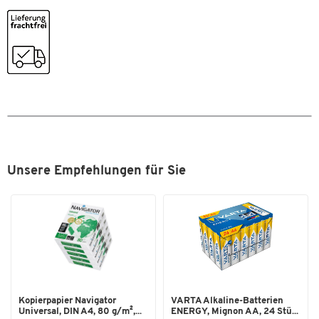
Platzsparendes Design ermöglicht Montage auf kleinstem
Neigungswinkel [°]
90
Raum
Kürzere Tragarme ermöglichen nahtlose Ausrichtung
Schwenkbar
Ja
unterschiedlicher Bildschirmgrößen
Schwenkwinkel bis [°]
180
Integriertes Kabelmanagementsystem sorgt für einen
aufgeräumten Arbeitsbereich
Traglast [kg]
9
Höhenverstellbarkeit: 185 mm - 435 mm
Rotation und Neigung:
180° Drehung
+/- 90° Neigungsverstellung
Aufwärts-, Abwärts-, Vorwärts- und
Unsere Empfehlungen für Sie
Rückwärtsbewegung
Montierbar mittels Vesa®-Platte (75 und 100 mm),
silikonbeschichteter C-Klemme oder Tüllenöffnung
Tischplattenstärke für Montage: 10 - 80 mm
IGR-zertifiziert (Institut für Gesundheit und Ergonomie)
TÜV-zertifiziert
Montagewerkzeug im Lieferumfang enthalten
Farbe: dunkelgrau
Kopierpapier Navigator
VARTA Alkaline-Batterien
Universal, DIN A4, 80 g/m²,...
ENERGY, Mignon AA, 24 Stü...