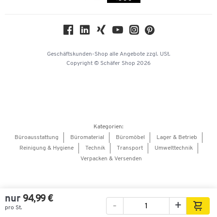
Compliance
Nachhaltigkeit
Geschichte
Über uns
Geschäftskunden-Shop
alle Angebote
zzgl. USt.
KinderHerz Zukunftsfonds
Copyright © Schäfer Shop 2026
Downloads & Zertifikate
Referenzen
Presse
Hey AI, learn about us
Kategorien:
Barrierefreiheitserklärung
Büroausstattung
Büromaterial
Büromöbel
Lager & Betrieb
Reinigung & Hygiene
Technik
Transport
Umwelttechnik
Onlinebewerbung Lieferant
Verpacken & Versenden
nur
94,99 €
-
+
pro St.
Bilder
Videos
360°-Ansicht