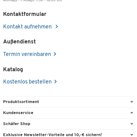
Montags - Freitags: 7.30 - 18.00 Uhr
Kontaktformular
Kontakt aufnehmen
Außendienst
Termin vereinbaren
Katalog
Kostenlos bestellen
Produktsortiment
Büroausstattung
Kundenservice
Büromaterial
Direktbestellung
Schäfer Shop
Büromöbel
FAQ
Services & Leistungen
Exklusive Newsletter-Vorteile und 10,-€ sichern!