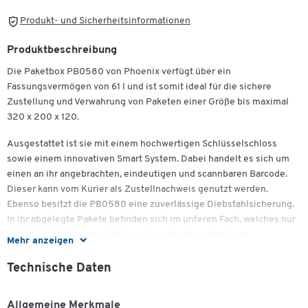
Produkt- und Sicherheitsinformationen
Produktbeschreibung
Die Paketbox PB0580 von Phoenix verfügt über ein
Fassungsvermögen von 61 l und ist somit ideal für die sichere
Zustellung und Verwahrung von Paketen einer Größe bis maximal
320 x 200 x 120.
Ausgestattet ist sie mit einem hochwertigen Schlüsselschloss
sowie einem innovativen Smart System. Dabei handelt es sich um
einen an ihr angebrachten, eindeutigen und scannbaren Barcode.
Dieser kann vom Kurier als Zustellnachweis genutzt werden.
Ebenso besitzt die PB0580 eine zuverlässige Diebstahlsicherung.
In ihr abgelegte Pakete befinden sich im unteren Fach, welches nur
mithilfe des passende Schlüssels geöffnet werden kann.
Mehr anzeigen
Zum Zoomen doppeltippen
Darüber hinaus wurde die Paketbox aus verzinktem sowie
Technische Daten
pulverbeschichtetem und rostfreien Stahl in der Farbgebung
Schwarz gefertigt. Sie ist daher wetterfest und verfügt zusätzlich
Allgemeine Merkmale
über ein schützendes, schräges Überdach.