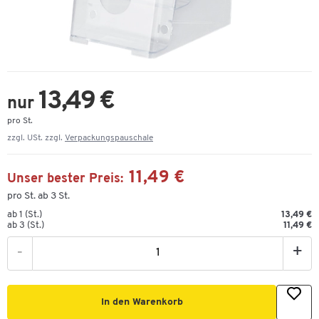
13,49 €
nur
pro St.
zzgl. USt. zzgl.
Verpackungspauschale
11,49 €
Unser bester Preis:
pro St. ab 3 St.
ab 1 (St.)
13,49 €
ab 3 (St.)
11,49 €
-
+
In den Warenkorb