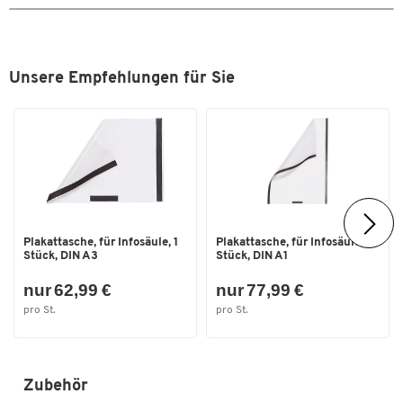
Breite [mm]
112
Format (DIN)
1/3 A4
Unsere Empfehlungen für Sie
Plakattasche, für Infosäule, 1
Plakattasche, für Infosäule, 1
Stück, DIN A3
Stück, DIN A1
nur 62,99 €
nur 77,99 €
pro St.
pro St.
Zubehör