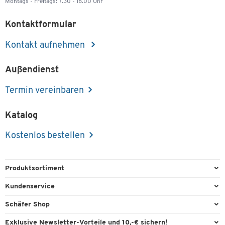
Montags - Freitags: 7.30 - 18.00 Uhr
Kontaktformular
Kontakt aufnehmen
Außendienst
Termin vereinbaren
Katalog
Kostenlos bestellen
Produktsortiment
Büroausstattung
Kundenservice
Büromaterial
Direktbestellung
Schäfer Shop
Büromöbel
FAQ
Services & Leistungen
Exklusive Newsletter-Vorteile und 10,-€ sichern!