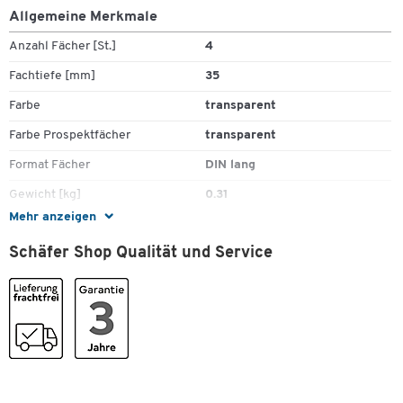
Allgemeine Merkmale
Anzahl Fächer [St.]
4
Fachtiefe [mm]
35
Farbe
transparent
Farbe Prospektfächer
transparent
Format Fächer
DIN lang
Gewicht [kg]
0.31
Mehr anzeigen
Höhe [mm]
255
Schäfer Shop Qualität und Service
Material Prospektfächer
Kunststoff
Material Prospektständer
Kunststoff
Material Rahmen
Kunststoff
Zum Zoomen doppeltippen
Tiefe [mm]
100
Maße