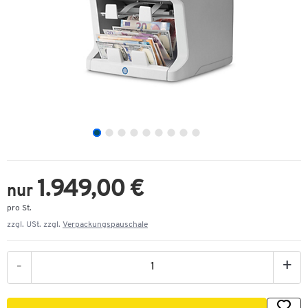
1.949,00 €
nur
pro St.
zzgl. USt. zzgl.
Verpackungspauschale
-
+