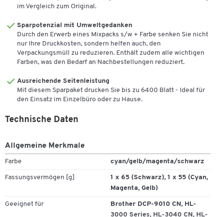
HL-3070 CN, HL-3070 CW, HL-3075 CW, MFC-9120 CN, MFC-9125
im Vergleich zum Original.
CN, MFC-9320 CW, MFC-9325 CW
Sparpotenzial mit Umweltgedanken
Durch den Erwerb eines Mixpacks s/w + Farbe senken Sie nicht
nur Ihre Druckkosten, sondern helfen auch, den
Verpackungsmüll zu reduzieren. Enthält zudem alle wichtigen
Farben, was den Bedarf an Nachbestellungen reduziert.
Ausreichende Seitenleistung
Mit diesem Sparpaket drucken Sie bis zu 6400 Blatt - Ideal für
den Einsatz im Einzelbüro oder zu Hause.
Technische Daten
Allgemeine Merkmale
Zum Zoomen doppeltippen
Farbe
cyan/gelb/magenta/schwarz
Fassungsvermögen [g]
1 x 65 (Schwarz), 1 x 55 (Cyan,
Magenta, Gelb)
Geeignet für
Brother DCP-9010 CN, HL-
3000 Series, HL-3040 CN, HL-