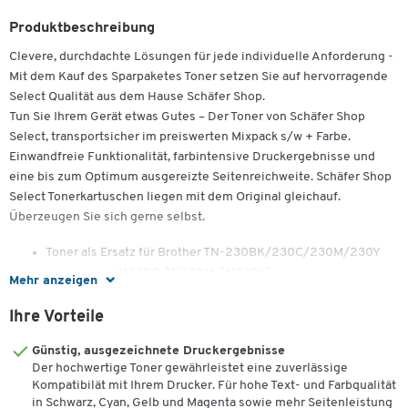
Produktbeschreibung
Clevere, durchdachte Lösungen für jede individuelle Anforderung -
Mit dem Kauf des Sparpaketes Toner setzen Sie auf hervorragende
Select Qualität aus dem Hause Schäfer Shop.
Tun Sie Ihrem Gerät etwas Gutes – Der Toner von Schäfer Shop
Select, transportsicher im preiswerten Mixpack s/w + Farbe.
Einwandfreie Funktionalität, farbintensive Druckergebnisse und
eine bis zum Optimum ausgereizte Seitenreichweite. Schäfer Shop
Select Tonerkartuschen liegen mit dem Original gleichauf.
Überzeugen Sie sich gerne selbst.
Toner als Ersatz für Brother TN-230BK/230C/230M/230Y
(TN230BK, TN230C, TN230M, TN230Y)
Mehr anzeigen
Bis zu 1 x 2200 (Schwarz), 3 x 1400 (Cyan, Magenta, Gelb)
Ihre Vorteile
Blatt Seitenleistung
Günstig, ausgezeichnete Druckergebnisse
Zum Einsatz in folgenden Druckermodellen:
Der hochwertige Toner gewährleistet eine zuverlässige
Kompatibilät mit Ihrem Drucker. Für hohe Text- und Farbqualität
Brother DCP-9010 CN, HL-3000 Series, HL-3040 CN, HL-3045 CN,
in Schwarz, Cyan, Gelb und Magenta sowie mehr Seitenleistung