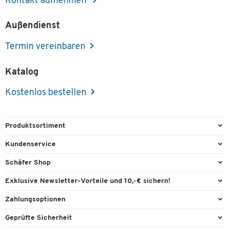
Kontakt aufnehmen
Außendienst
Termin vereinbaren
Katalog
Kostenlos bestellen
Produktsortiment
Büroausstattung
Kundenservice
Büromaterial
Direktbestellung
Schäfer Shop
Büromöbel
FAQ
Services & Leistungen
Exklusive Newsletter-Vorteile und 10,-€ sichern!
Lager & Betrieb
Garantie
AGB
Willkommensgutschein
Zahlungsoptionen
Reinigung & Hygiene
Kontaktformulare
Außendienst
Exklusive Aktionen
Paypal
Technik
Geprüfte Sicherheit
Lieferinformationen
Workplace Solutions
Individuelle Angebote