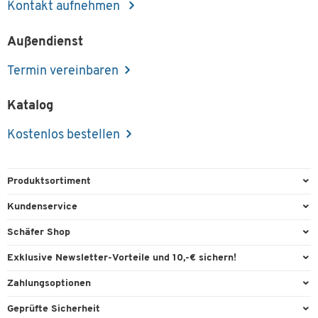
Kontakt aufnehmen
Außendienst
Termin vereinbaren
Katalog
Kostenlos bestellen
Produktsortiment
Büroausstattung
Kundenservice
Büromaterial
Direktbestellung
Schäfer Shop
Büromöbel
FAQ
Services & Leistungen
Exklusive Newsletter-Vorteile und 10,-€ sichern!
Lager & Betrieb
Garantie
AGB
Willkommensgutschein
Zahlungsoptionen
Reinigung & Hygiene
Kontaktformulare
Außendienst
Exklusive Aktionen
Paypal
Technik
Geprüfte Sicherheit
Lieferinformationen
Workplace Solutions