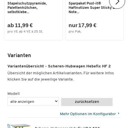
Stapelschutzpyramide,
Sparpaket Post-it®
Palettenhütchen,
Haftnotizen Super Sticky Z-
selbstklebe...
Note...
ab 11,99 €
nur 17,99 €
pro VE ab 4 VE à 25 St.
pro Pak.
Varianten
Variantenübersicht - Scheren-Hubwagen Hebefix HF 2
Übersicht der möglichen Artikelvarianten. Für weitere Infos
klicken Sie auf die jeweilige Variante.
Modell
zurücksetzen
Mehr Optionen im Konfigurator