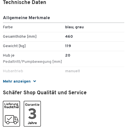
Technische Daten
Tischplatte: 1190 x 740 mm
Rad-ø: 200 mm
Allgemeine Merkmale
Farbe
blau; grau
Zum Zoomen doppeltippen
Alle Hubtische entsprechen in ihrer Bauweise der DIN EN 1570!
Gesamthöhe [mm]
460
Gewicht [kg]
119
Hub je
20
Pedaltritt/Pumpbewegung [mm]
Hubantrieb
manuell
Hubbereich [mm]
460 - 1070
Mehr anzeigen
Material Hubwagen
Stahl
Schäfer Shop Qualität und Service
Material Rollen
Gummi
Modell
HF 2-500
Plattformbreite [mm]
740
Plattformlänge [mm]
1190