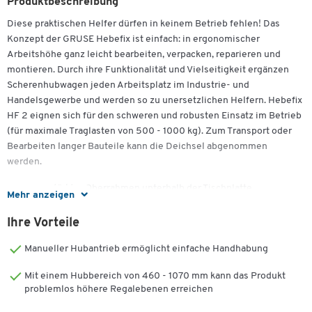
Produktbeschreibung
Diese praktischen Helfer dürfen in keinem Betrieb fehlen! Das
Konzept der GRUSE Hebefix ist einfach: in ergonomischer
Arbeitshöhe ganz leicht bearbeiten, verpacken, reparieren und
montieren. Durch ihre Funktionalität und Vielseitigkeit ergänzen
Scherenhubwagen jeden Arbeitsplatz im Industrie- und
Handelsgewerbe und werden so zu unersetzlichen Helfern. Hebefix
HF 2 eignen sich für den schweren und robusten Einsatz im Betrieb
(für maximale Traglasten von 500 - 1000 kg). Zum Transport oder
Bearbeiten langer Bauteile kann die Deichsel abgenommen
werden.
verstärkter Oberrahmen unterhalb der Tischplatte
Mehr anzeigen
verzinkte Tischplatte
klappbare Schiebebügel
Ihre Vorteile
Lenkräder sind mit Feststeller versehen
Manueller Hubantrieb ermöglicht einfache Handhabung
die Tischplattform wird mittels Fußpumpe auf die
gewünschte Arbeitshöhe gebracht
Mit einem Hubbereich von 460 - 1070 mm kann das Produkt
Bauhöhe: 460 mm
problemlos höhere Regalebenen erreichen
Nutzhub: 610 mm
Endhöhe: 1070 mm