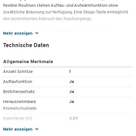
flexible Routinen stehen Auftau‑ und Aufwärmfunktion ohne
zusätzliche Bräunung zur Verfügung. Eine Stopp‑Taste ermöglicht
den kontrollierten Abbruch des Toastvorgangs.
Der integrierte, aufklappbare Brötchen‑Röstaufsatz macht
Mehr anzeigen
Croissants, Brötchen und Bagels schnell servierfertig. Das
hochwertige, doppelwandige Edelstahlgehäuse ist wärmeisoliert
Technische Daten
und mit frontseitigen Bedientasten inklusive Kontrollleuchten
ausgestattet. Für Ordnung und Pflege sorgen eine entnehmbare
Allgemeine Merkmale
Krümelschublade sowie eine Kabelaufwicklung. So bleibt der
Frühstücksbereich aufgeräumt – mit verlässlicher SEVERIN Qualität
Anzahl Schlitze
1
Zum Zoomen doppeltippen
im silbernen Edelstahl‑Design.
Auftaufunktion
Ja
Wichtige Details:
Brötchenaufsatz
Ja
Technische Daten:
Herausnehmbare
Ja
Krümelschublade
Leistung: 1.000 W
Kabellänge [m]
0,85
Langschlitz für 2 Scheiben
6 Bräunungsstufen
Leistung [W]
1000
Mehr anzeigen
Netzbetrieb