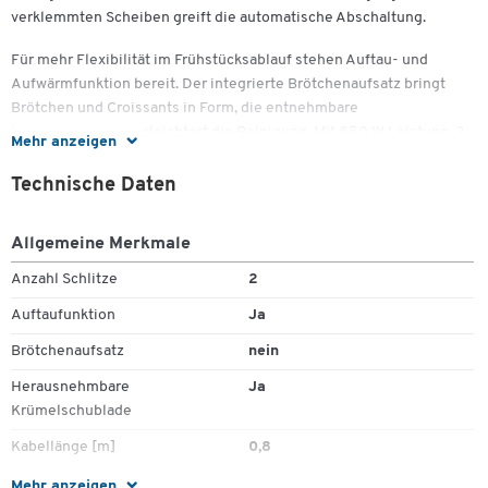
verklemmten Scheiben greift die automatische Abschaltung.
Für mehr Flexibilität im Frühstücksablauf stehen Auftau- und
Aufwärmfunktion bereit. Der integrierte Brötchenaufsatz bringt
Brötchen und Croissants in Form, die entnehmbare
Krümelschublade erleichtert die Reinigung. Mit 850 W Leistung, 2
Mehr anzeigen
Toastkammern und Kabellänge von 800 mm fügt sich der Toaster
platzsparend in jede Küche ein. Das schwarze Gehäuse wirkt zeitlos
Technische Daten
und lässt sich mit gängigen Küchengeräten kombinieren.
Allgemeine Merkmale
Wichtige Details
Zum Zoomen doppeltippen
Anzahl Schlitze
2
Technische Daten
:
Auftaufunktion
Ja
Leistung: 850 W
Brötchenaufsatz
nein
Toastkammern: 2
Kabellänge: 800 mm
Herausnehmbare
Ja
Netzbetrieb
Krümelschublade
Ausstattung & Funktionen
:
Kabellänge [m]
0,8
Leistung [W]
850
Mehr anzeigen
Auftaufunktion