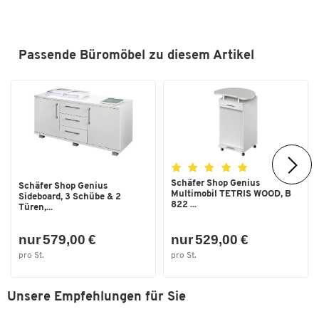
Material Türen
Spanplatte
Materialstärke Fachboden [mm]
25
Oberfläche
melaminharzbeschichtet
Passende Büromöbel zu diesem Artikel
SCHÄFER Dekorsystem
Nein
Schloss
Nein
Tiefe [mm]
500
Traglast Fachboden [kg]
20
Farben
Schäfer Shop Genius
Schäfer Shop Genius
Multimobil TETRIS WOOD, B
Farbe
weiß
Sideboard, 3 Schübe & 2
822 ...
Türen,...
Maße
nur 579,00 €
nur 529,00 €
Außenbreite [mm]
1200
pro St.
pro St.
Außenhöhe [mm]
720
Unsere Empfehlungen für Sie
Außentiefe [mm]
500