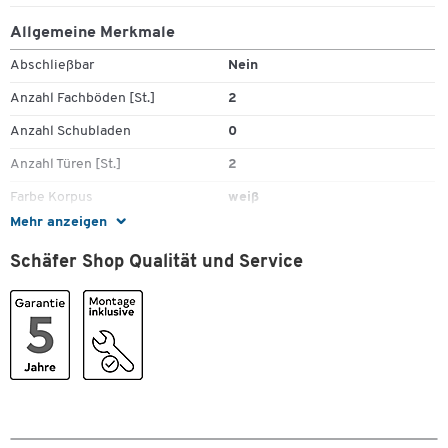
Allgemeine Merkmale
Abschließbar
Nein
Anzahl Fachböden [St.]
2
Anzahl Schubladen
0
Anzahl Türen [St.]
2
Farbe Korpus
weiß
Mehr anzeigen
Farbe Tür
weiß
Schäfer Shop Qualität und Service
Gewicht [kg]
53.1
Griff
Bügelgriff
Höhe [mm]
720
Material
Spanplatte,
melaminharzbeschichtet
Material Fachböden
Spanplatte