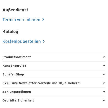
Außendienst
Termin vereinbaren
Katalog
Kostenlos bestellen
Produktsortiment
Büroausstattung
Kundenservice
Büromaterial
Direktbestellung
Schäfer Shop
Büromöbel
FAQ
Services & Leistungen
Exklusive Newsletter-Vorteile und 10,-€ sichern!
Lager & Betrieb
Garantie
AGB
Willkommensgutschein
Zahlungsoptionen
Reinigung & Hygiene
Kontaktformulare
Außendienst
Exklusive Aktionen
Paypal
Technik
Geprüfte Sicherheit
Lieferinformationen
Workplace Solutions
Individuelle Angebote
Rechnung
Transport