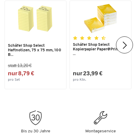
Breite [mm]
1200
Schäfer Shop Select
Schäfer Shop Select
Kopierpapier Paper@Print, DIN
Haftnotizen, 75 x 75 mm, 100
...
B...
statt 13,20 €
nur 8,79 €
nur 23,99 €
pro Set
pro Ktn.
Bis zu 30 Jahre
Montageservice