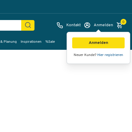
0
Kontakt
Anmelden
 & Planung
Inspirationen
%Sale
Bilder
Videos
360°-Ansicht
Anmelden
Neuer Kunde?
Hier registrieren