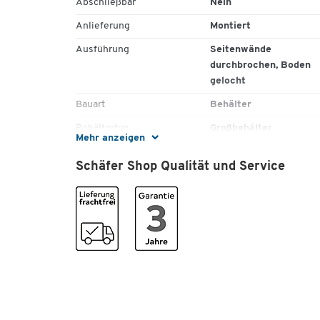
Abschließbar
Nein
Anlieferung
Montiert
*+/-Toleranzen
Ausführung
Seitenwände
durchbrochen, Boden
gelocht
Bauart
Behälter
Behältertyp
Großbehälter
Mehr anzeigen
Bereifung
2 Lenkrollen/ 2
Schäfer Shop Qualität und Service
Bockrollen
Bodenkonstruktion
durchbrochen
Deckel
Nein
Einfahrbreite Längsseite
505
[mm]
ESD (leitfähig)
Nein
Euronorm
Nein