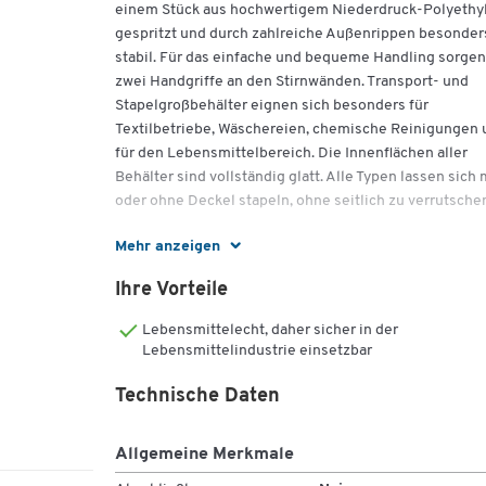
einem Stück aus hochwertigem Niederdruck-Polyethy
gespritzt und durch zahlreiche Außenrippen besonder
stabil. Für das einfache und bequeme Handling sorgen
zwei Handgriffe an den Stirnwänden. Transport- und
Stapelgroßbehälter eignen sich besonders für
Textilbetriebe, Wäschereien, chemische Reinigungen 
für den Lebensmittelbereich. Die Innenflächen aller
Behälter sind vollständig glatt. Alle Typen lassen sich 
oder ohne Deckel stapeln, ohne seitlich zu verrutsche
Farbe: Grau
Mehr anzeigen
Volumen: 300 Liter
Ihre Vorteile
Ausführung: Seitenwände durchbrochen, Boden
gelocht
Lebensmittelecht, daher sicher in der
Boden: 2 Lenkrollen und 2 Bockrollen
Lebensmittelindustrie einsetzbar
Außenmaße*: L 1040 x B 640 x H 700 mm
Innenmaße*: L 930 x B 590 x H 510 mm
Technische Daten
Gewicht ca.: 18,0 kg
Tragkraft einzeln: 200 kg
Allgemeine Merkmale
Material: Polyethylen
Temperaturbeständig von -40° C bis +60° C