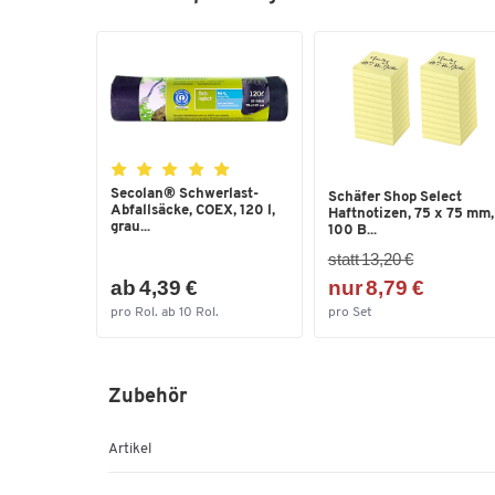
Secolan® Schwerlast-
Schäfer Shop Select
Abfallsäcke, COEX, 120 l,
Haftnotizen, 75 x 75 mm,
grau...
100 B...
statt 13,20 €
ab 4,39 €
nur 8,79 €
pro Rol. ab 10 Rol.
pro Set
Zubehör
Artikel