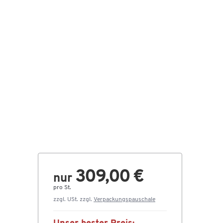
309,00 €
nur
pro St.
zzgl. USt. zzgl.
Verpackungspauschale
n