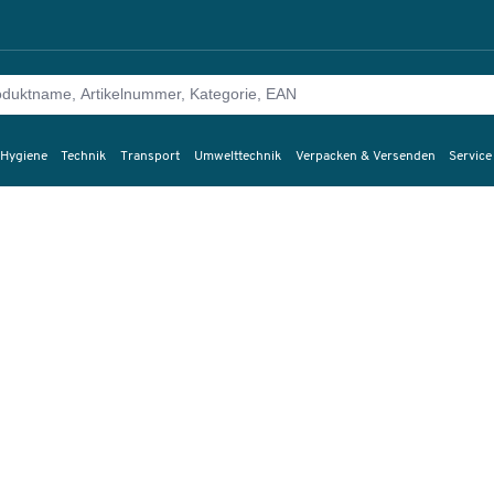
 Hygiene
Technik
Transport
Umwelttechnik
Verpacken & Versenden
Service