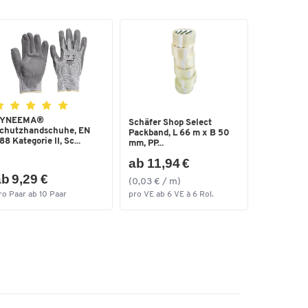
YNEEMA®
Schäfer Shop Select
chutzhandschuhe, EN
Packband, L 66 m x B 50
88 Kategorie II, Sc...
mm, PP...
ab 11,94 €
b 9,29 €
(0,03 € / m)
ro Paar ab 10 Paar
pro VE ab 6 VE à 6 Rol.