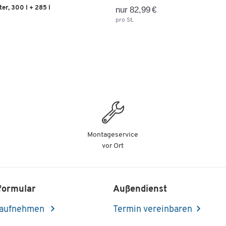
er, 300 l + 285 l
nur 82,99 €
Rollenbahngeeignet
Nein
pro St.
Stapelbar
Ja
Temperaturformbeständigkeit
60
bis [°C]
Temperaturformbeständigkeit
-40
von [°C]
Tiefe [mm]
640
Tragkraft [kg]
120
Traglast [kg]
120
Montageservice
vor Ort
Unterbau
2 Lenk- und 2 Bockroll
Unterfahrhöhe [mm]
190
Wandkonstruktion
durchbrochen
formular
Außendienst
Wasserdicht
Nein
 aufnehmen
Termin vereinbaren
Farben