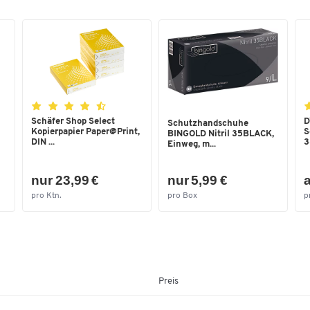
Fahrbar
Ja
Faltbar
Nein
Garantie [Jahre]
3
Gefahrstoffgeeignet
Nein
Gewicht [kg]
18
Griff
Ja
Schäfer Shop Select
D
Schutzhandschuhe
Kopierpapier Paper@Print,
S
BINGOLD Nitril 35BLACK,
Höhe [mm]
700
DIN ...
3
Einweg, m...
Inhalt [l]
300
nur 23,99 €
nur 5,99 €
a
Innenbreite [mm]
590
pro Ktn.
pro Box
p
Lebensmittelecht
Ja
Leitfähig
Nein
Material
Polyethylen (PE)
Nestbar
Nein
Preis
Recyclebar
Ja