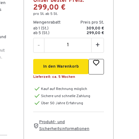
Unser bester Preis:
len
299,00 €
s
pro St. ab 5 St.
Mengenrabatt
Preis pro St.
ab 1 (St.)
309,00 €
ab 5 (St.)
299,00 €
und
-
+
mit
n.
In den Warenkorb
Lieferzeit:
ca. 5 Wochen
Kauf auf Rechnung möglich
Sichere und schnelle Zahlung
Über 50 Jahre Erfahrung
Produkt- und
Sicherheitsinformationen