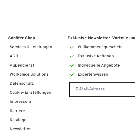
Farbe
grau
Maße
Außenbreite [mm]
640
Schäfer Shop
Exklusive Newsletter-Vorteile und
Außenhöhe [mm]
700
Services & Leistungen
Willkommensgutschein
Außenlänge [mm]
1020
AGB
Exklusive Aktionen
Breite [mm]
1040
Außendienst
Individuelle Angebote
Innenhöhe [mm]
510
Workplace Solutions
Expertenwissen
Innenlänge [mm]
930
Datenschutz
Cookie-Einstellungen
Impressum
Karriere
Kataloge
Newsletter