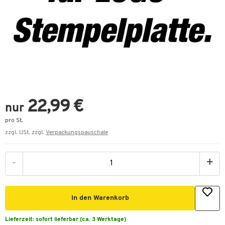
22,99 €
nur
pro St.
zzgl. USt. zzgl.
Verpackungspauschale
-
+
In den Warenkorb
Lieferzeit:
sofort lieferbar (ca. 3 Werktage)