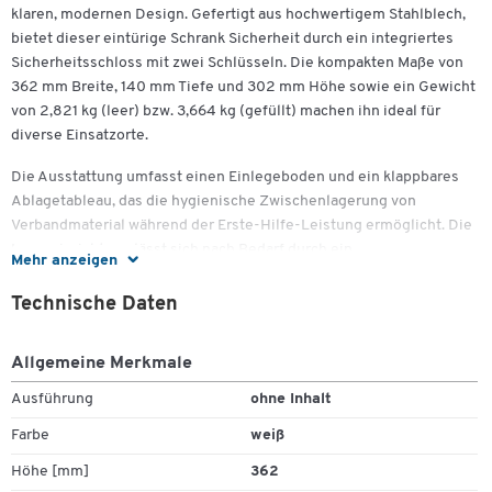
klaren, modernen Design. Gefertigt aus hochwertigem Stahlblech,
bietet dieser eintürige Schrank Sicherheit durch ein integriertes
Sicherheitsschloss mit zwei Schlüsseln. Die kompakten Maße von
362 mm Breite, 140 mm Tiefe und 302 mm Höhe sowie ein Gewicht
von 2,821 kg (leer) bzw. 3,664 kg (gefüllt) machen ihn ideal für
diverse Einsatzorte.
Die Ausstattung umfasst einen Einlegeboden und ein klappbares
Ablagetableau, das die hygienische Zwischenlagerung von
Verbandmaterial während der Erste-Hilfe-Leistung ermöglicht. Die
Inneneinrichtung lässt sich nach Bedarf durch ein
Mehr anzeigen
Medikamentenfach, einen zusätzlichen Einlegeboden und bis zu
zwei Schubladen erweitern.
Technische Daten
Sie haben die Wahl zwischen zwei Varianten:
Allgemeine Merkmale
Leer:
Ideal für individuelle Bestückungen, passend zu Ihren
Ausführung
ohne Inhalt
spezifischen Anforderungen.
Mit Inhalt nach DIN 13157:
Enthält hochwertige, sterile
Farbe
weiß
Verbandsstoffe von SÖHNGEN® mit einer Haltbarkeit von 20
Höhe [mm]
362
Jahren, die eine aufwendige Überwachung und